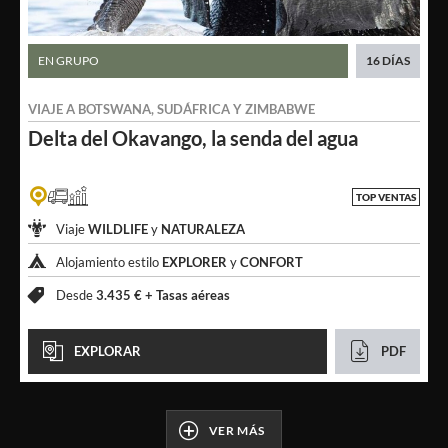
EN GRUPO
16 DÍAS
VIAJE A
BOTSWANA
,
SUDÁFRICA
Y
ZIMBABWE
Delta del Okavango,
la senda del agua
TOP VENTAS
Viaje
WILDLIFE
y
NATURALEZA
Alojamiento estilo
EXPLORER
y
CONFORT
Desde
3.435 € +
Tasas aéreas
EXPLORAR
PDF
VER MÁS