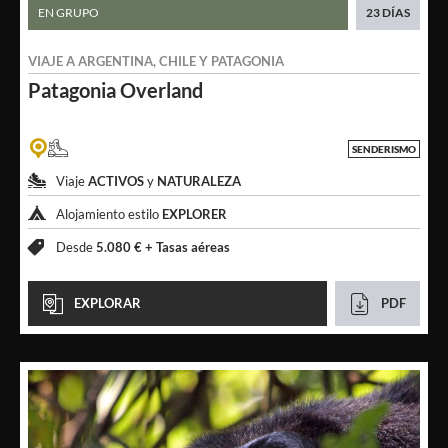
EN GRUPO
23 DÍAS
VIAJE A
ARGENTINA
,
CHILE
Y
PATAGONIA
Patagonia
Overland
SENDERISMO
Viaje
ACTIVOS
y
NATURALEZA
Alojamiento estilo
EXPLORER
Desde
5.080 € +
Tasas aéreas
EXPLORAR
PDF