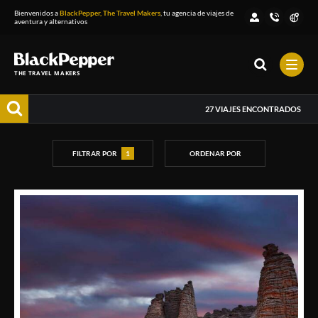
Bienvenidos a
BlackPepper, The Travel Makers
, tu agencia de viajes de
aventura y alternativos
THE TRAVEL MAKERS
27
VIAJES ENCONTRADOS
FILTRAR POR
1
ORDENAR POR