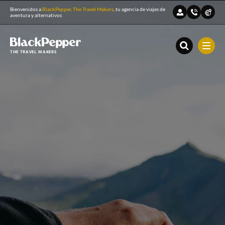
Bienvenidos a
BlackPepper, The Travel Makers
, tu agencia de viajes de
aventura y alternativos
THE TRAVEL MAKERS