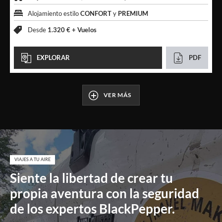
Alojamiento estilo
CONFORT
y
PREMIUM
Desde
1.320 € +
Vuelos
EXPLORAR
PDF
VER MÁS
VIAJES A TU AIRE
Siente la libertad de crear tu
propia aventura con la seguridad
de los expertos BlackPepper.