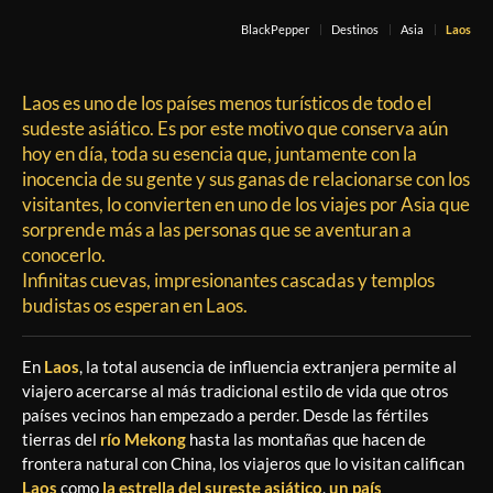
BlackPepper
Destinos
Asia
Laos
Laos es uno de los países menos turísticos de todo el
sudeste asiático. Es por este motivo que conserva aún
hoy en día, toda su esencia que, juntamente con la
inocencia de su gente y sus ganas de relacionarse con los
visitantes, lo convierten en uno de los viajes por Asia que
sorprende más a las personas que se aventuran a
conocerlo.
Infinitas cuevas, impresionantes cascadas y templos
budistas os esperan en Laos.
En
Laos
, la total ausencia de influencia extranjera permite al
viajero acercarse al más tradicional estilo de vida que otros
países vecinos han empezado a perder. Desde las fértiles
tierras del
río Mekong
hasta las montañas que hacen de
frontera natural con China, los viajeros que lo visitan califican
Laos
como
la estrella del sureste asiático
,
un país