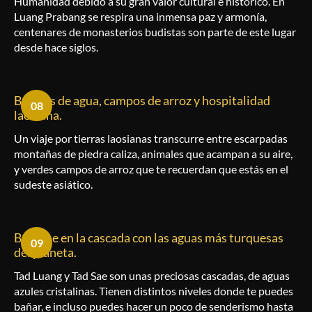
Humanidad debido a su gran valor cultural e histórico. En
Luang Prabang se respira una inmensa paz y armonía,
centenares de monasterios budistas son parte de este lugar
desde hace siglos.
Búfalos de agua, campos de arroz y hospitalidad
08
laosiana.
Un viaje por tierras laosianas transcurre entre escarpadas
montañas de piedra caliza, animales que acampan a su aire,
y verdes campos de arroz que te recuerdan que estás en el
sudeste asiático.
Bañarse en la cascada con las aguas más turquesas
09
del planeta.
Tad Luang y Tad Sae son unas preciosas cascadas, de aguas
azules cristalinas. Tienen distintos niveles donde te puedes
bañar, e incluso puedes hacer un poco de senderismo hasta