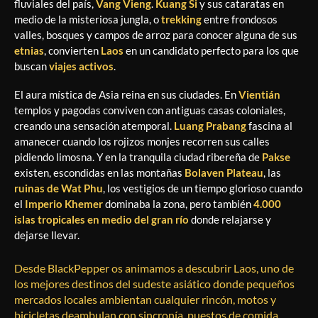
fluviales del país,
Vang Vieng
.
Kuang Si
y sus cataratas en
medio de la misteriosa jungla, o
trekking
entre frondosos
valles, bosques y campos de arroz para conocer alguna de sus
etnias
, convierten
Laos
en un candidato perfecto para los que
buscan
viajes activos
.
El aura mística de Asia reina en sus ciudades. En
Vientián
templos y pagodas conviven con antiguas casas coloniales,
creando una sensación atemporal.
Luang Prabang
fascina al
amanecer cuando los rojizos monjes recorren sus calles
pidiendo limosna. Y en la tranquila ciudad ribereña de
Pakse
existen, escondidas en las montañas
Bolaven Plateau
, las
ruinas de Wat Phu
, los vestigios de un tiempo glorioso cuando
el
Imperio Khemer
dominaba la zona, pero también
4.000
islas tropicales en medio del gran río
donde relajarse y
dejarse llevar.
Desde BlackPepper os animamos a descubrir Laos, uno de
los mejores destinos del sudeste asiático donde pequeños
mercados locales ambientan cualquier rincón, motos y
bicicletas deambulan con sincronía, puestos de comida