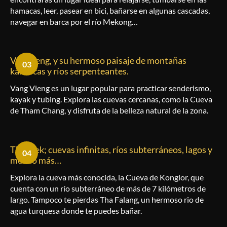
hamacas, leer, pasear en bici, bañarse en algunas cascadas,
navegar en barca por el río Mekong…
Van Vieng, y su hermoso paisaje de montañas
03
kársticas y ríos serpenteantes.
Vang Vieng es un lugar popular para practicar senderismo,
kayak y tubing. Explora las cuevas cercanas, como la Cueva
de Tham Chang, y disfruta de la belleza natural de la zona.
Thakhek; cuevas infinitas, ríos subterráneos, lagos y
04
mucho más…
Explora la cueva más conocida, la Cueva de Konglor, que
cuenta con un río subterráneo de más de 7 kilómetros de
largo. Tampoco
te pierdas Tha Falang, un hermoso rio de
agua turquesa donde te puedes bañar.