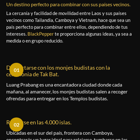
Un destino perfecto para combinar con sus países vecinos.
La cercanía y facilidad de movilidad entre Laos y sus países
vecinos como Tailandia, Camboya y Vietnam, hace que sea un
país perfecto para combinar entre ellos, dependiendo de tus
intereses.
BlackPepper
te proporciona algunas ideas, ya sea a
medida o en grupo reducido.
Despertarse con los monjes budistas con la
01
ceremonia de Tak Bat.
Luang Prabang es una encantadora ciudad donde cada
mañana, al amanecer, los monjes budistas salen a recoger
ofrendas para entregar en los Templos budistas.
Relajarse en las 4.000 islas.
02
Ubicadas en el sur del país, frontera con Camboya,
encontrarás un lugar ideal para relajarse, tumbarse en las