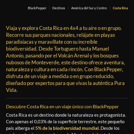
BlackPepper
Destinos
América del Sur y Centro
Costa Rica
Viaja y explora
Costa Rica en 4x4 a tu aire
o en
grupo.
Recorre sus
parques nacionales
, relájate en playas
paradisíacas y maravíllate con su increíble
biodiversidad
. Desde
Tortuguero hasta Manuel
Antonio
, pasando por el
Volcán Arenal
y los bosques
nubosos de
Monteverde
, este destino ofrece aventura,
naturaleza y cultura en cada rincón. Con
BlackPepper
,
disfruta de un
viaje a medida
o en grupo reducido,
diseñado por expertos para que vivas la auténtica
Pura
Vida
.
Descubre Costa Rica en un viaje único con BlackPepper
Costa Rica es un destino donde la naturaleza es protagonista.
Con apenas el 0,03% de la superficie terrestre, este pequeño
país alberga el
5% de la biodiversidad mundial
. Desde los