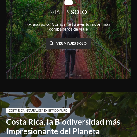
VIAJES
SOLO
¿Viajas solo? Comparte tu aventura con más
compañeros de viaje
VER VIAJES SOLO
COSTA RICA: NATURALEZA EN ESTADO PURO
Costa Rica, la Biodiversidad más
Impresionante del Planeta