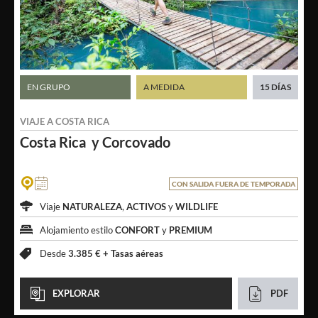
EN GRUPO
A MEDIDA
15 DÍAS
VIAJE A
COSTA RICA
Costa Rica
y Corcovado
CON SALIDA FUERA DE TEMPORADA
Viaje
NATURALEZA
,
ACTIVOS
y
WILDLIFE
Alojamiento estilo
CONFORT
y
PREMIUM
Desde
3.385 € +
Tasas aéreas
EXPLORAR
PDF