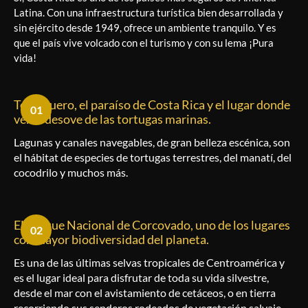
Latina. Con una infraestructura turística bien desarrollada y
sin ejército desde 1949, ofrece un ambiente tranquilo. Y es
que el país vive volcado con el turismo y con su lema ¡Pura
vida!
Tortuguero, el paraíso de Costa Rica y el lugar donde
01
ver el desove de las tortugas marinas.
Lagunas y canales navegables, de gran belleza escénica, son
el hábitat de especies de tortugas terrestres, del manatí, del
cocodrilo y muchos más.
El Parque Nacional de Corcovado, uno de los lugares
02
con mayor biodiversidad del planeta.
Es una de las últimas selvas tropicales de Centroamérica y
es el lugar ideal para disfrutar de toda su vida silvestre,
desde el mar con el avistamiento de cetáceos, o en tierra
recorriendo sus senderos rodeados de vegetación salvaje.