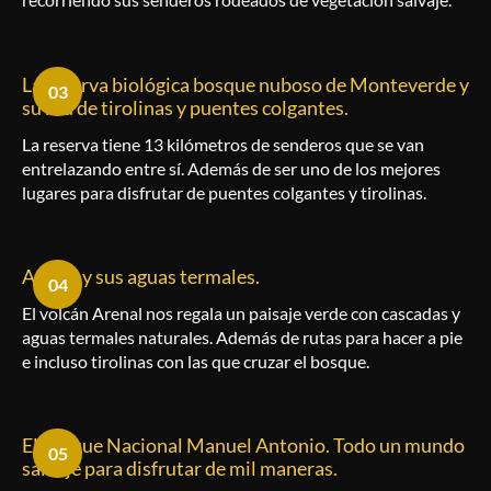
La reserva biológica bosque nuboso de Monteverde y
03
su red de tirolinas y puentes colgantes.
La reserva tiene 13 kilómetros de senderos que se van
entrelazando entre sí. Además de ser uno de los mejores
lugares para disfrutar de puentes colgantes y tirolinas.
Arenal y sus aguas termales.
04
El volcán Arenal nos regala un paisaje verde con cascadas y
aguas termales naturales. Además de rutas para hacer a pie
e incluso tirolinas con las que cruzar el bosque.
El Parque Nacional Manuel Antonio. Todo un mundo
05
salvaje para disfrutar de mil maneras.