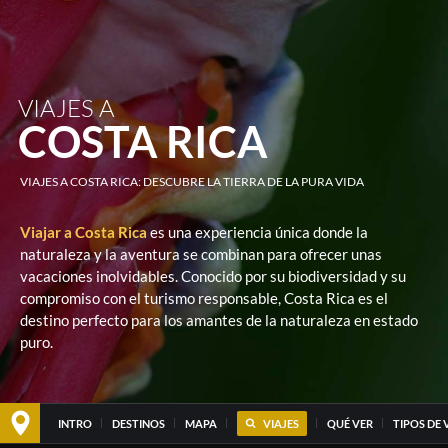
VIAJES A
COSTA RICA
VIAJES A COSTA RICA: DESCUBRE LA TIERRA DE LA PURA VIDA
Viajar a Costa Rica
es una experiencia única donde la
naturaleza y la aventura se combinan para ofrecer unas
vacaciones inolvidables. Conocido por su biodiversidad y su
compromiso con el turismo responsable, Costa Rica es el
destino perfecto para los amantes de la naturaleza en estado
puro.
INTRO
DESTINOS
MAPA
VIAJES
QUÉ VER
TIPOS DE 