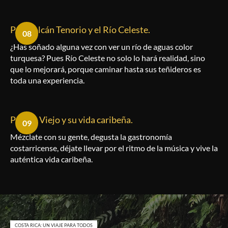
P.N. Volcán Tenorio y el Río Celeste.
08
¿Has soñado alguna vez con ver un río de aguas color
turquesa? Pues Río Celeste no solo lo hará realidad, sino
que lo mejorará, porque caminar hasta sus teñideros es
toda una experiencia.
Puerto Viejo y su vida caribeña.
09
Mézclate con su gente, degusta la gastronomía
costarricense, déjate llevar por el ritmo de la música y vive la
auténtica vida caribeña.
COSTA RICA: UN VIAJE PARA TODOS