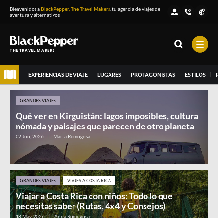
Bienvenidos a
BlackPepper, The Travel Makers
, tu agencia de viajes de
aventura y alternativos
THE TRAVEL MAKERS
EXPERIENCIAS DE VIAJE
LUGARES
PROTAGONISTAS
ESTILOS
GRANDES VIAJES
Qué ver en Kirguistán: lagos imposibles, cultura
nómada y paisajes que parecen de otro planeta
02 Jun, 2026
Marta Romogosa
GRANDES VIAJES
VIAJES A COSTA RICA
Viajar a Costa Rica con niños: Todo lo que
necesitas saber (Rutas, 4x4 y Consejos)
18 May, 2026
Anna Romogosa