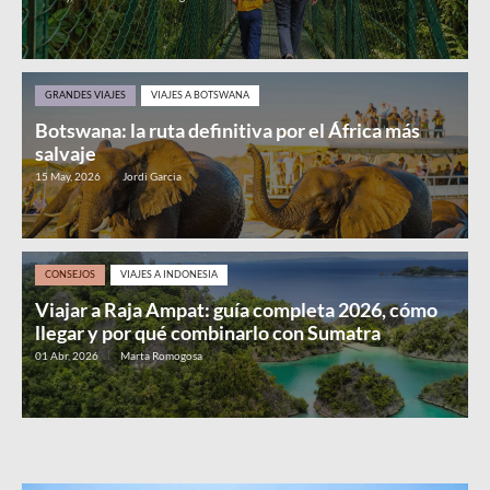
GRANDES VIAJES
VIAJES A BOTSWANA
Botswana: la ruta definitiva por el África más
salvaje
15 May, 2026
Jordi Garcia
CONSEJOS
VIAJES A INDONESIA
Viajar a Raja Ampat: guía completa 2026, cómo
llegar y por qué combinarlo con Sumatra
01 Abr, 2026
Marta Romogosa