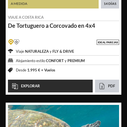
A MEDIDA
14 DÍAS
VIAJE A
COSTA RICA
De Tortuguero a
Corcovado en 4x4
IDEAL PAREJAS
Viaje
NATURALEZA
y
FLY & DRIVE
Alojamiento estilo
CONFORT
y
PREMIUM
Desde
1.995 € +
Vuelos
EXPLORAR
PDF