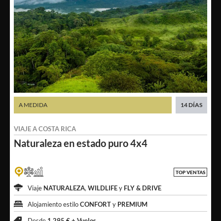
A MEDIDA
14 DÍAS
VIAJE A
COSTA RICA
Naturaleza en
estado puro 4x4
TOP VENTAS
Viaje
NATURALEZA
,
WILDLIFE
y
FLY & DRIVE
Alojamiento estilo
CONFORT
y
PREMIUM
Desde
1.295 € +
Vuelos