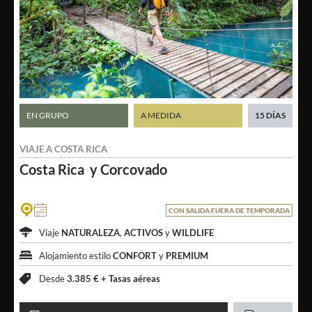
EN GRUPO
A MEDIDA
15 DÍAS
VIAJE A
COSTA RICA
Costa Rica
y Corcovado
CON SALIDA FUERA DE TEMPORADA
Viaje
NATURALEZA
,
ACTIVOS
y
WILDLIFE
Alojamiento estilo
CONFORT
y
PREMIUM
Desde
3.385 € +
Tasas aéreas