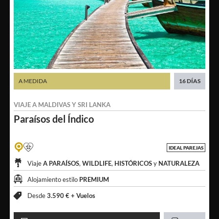
A MEDIDA
16 DÍAS
VIAJE A
MALDIVAS
Y
SRI LANKA
Paraísos
del Índico
IDEAL PAREJAS
Viaje
A PARAÍSOS
,
WILDLIFE
,
HISTÓRICOS
y
NATURALEZA
Alojamiento estilo
PREMIUM
Desde
3.590 € +
Vuelos