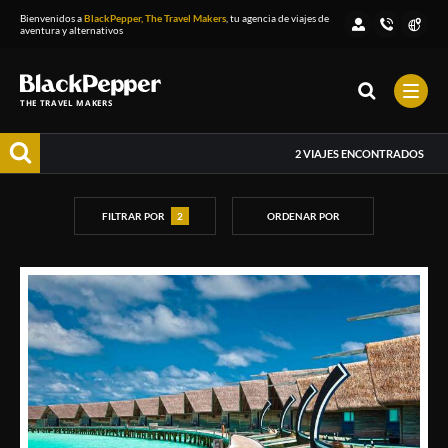
Bienvenidos a
BlackPepper, The Travel Makers
, tu agencia de viajes de
aventura y alternativos
THE TRAVEL MAKERS
2
VIAJES ENCONTRADOS
FILTRAR POR
2
ORDENAR POR