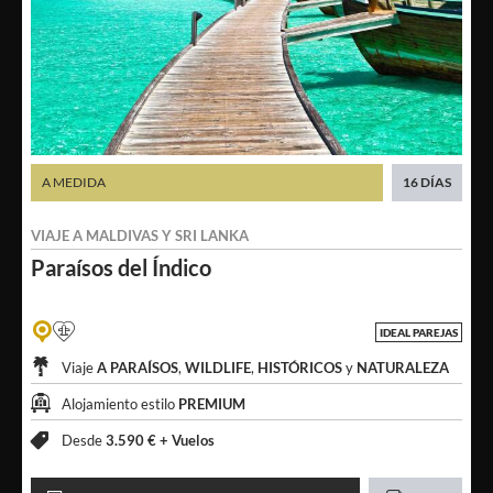
A MEDIDA
16 DÍAS
VIAJE A
MALDIVAS
Y
SRI LANKA
Paraísos
del Índico
IDEAL PAREJAS
Viaje
A PARAÍSOS
,
WILDLIFE
,
HISTÓRICOS
y
NATURALEZA
Alojamiento estilo
PREMIUM
Desde
3.590 € +
Vuelos