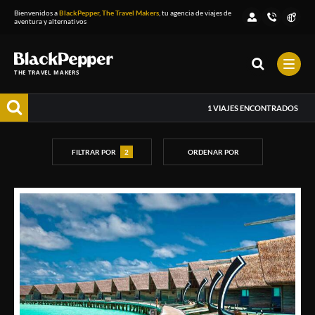
Bienvenidos a
BlackPepper, The Travel Makers
, tu agencia de viajes de
aventura y alternativos
THE TRAVEL MAKERS
1
VIAJES ENCONTRADOS
FILTRAR POR
2
ORDENAR POR