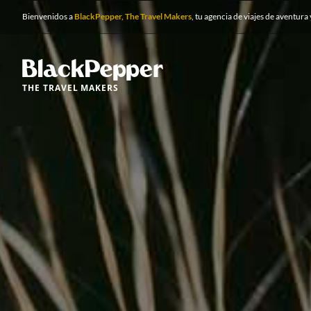
Bienvenidos a
BlackPepper, The Travel Makers
, tu agencia de viajes de aventura 
THE TRAVEL MAKERS