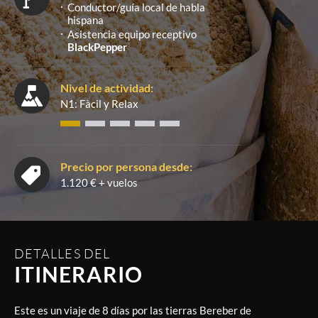
Conductor/guía local de habla
hispana
Asistencia equipo receptivo
BlackPepper
Nivel de actividad:
N1: Fàcil y Relax
Precio por persona desde:
1.120 € + vuelos
DETALLES DEL
ITINERARIO
Este es un viaje de 8 días por las tierras Bereber de