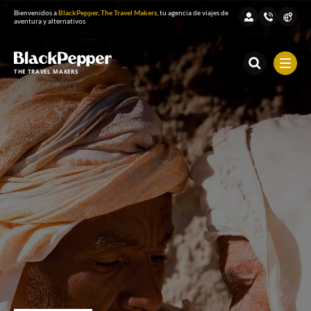
Bienvenidos a
BlackPepper, The Travel Makers
, tu agencia de viajes de
aventura y alternativos
THE TRAVEL MAKERS