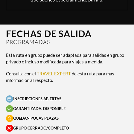
bazares nos acompañarán mientras degustamos un fabuloso té
acompañado de piñones.
Alojamiento:
Riad
Régimen de alojamiento:
Media Pensión con Cena
Actividades incluidas:
FECHAS DE SALIDA
Visita guiada por la Medina de Marrakech
PROGRAMADAS
Esta ruta en grupo puede ser adaptada para salidas en grupo
privado o incluso modificada para viajes a medida.
Consulta con el
TRAVEL EXPERT
de esta ruta para más
información al respecto.
INSCRIPCIONES ABIERTAS
GARANTIZADA. DISPONIBLE
QUEDAN POCAS PLAZAS
GRUPO CERRADO/COMPLETO