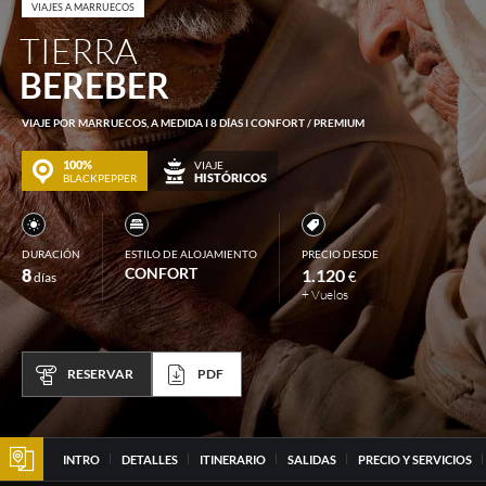
VIAJES A MARRUECOS
TIERRA
BEREBER
VIAJE POR MARRUECOS, A MEDIDA I 8 DÍAS I CONFORT / PREMIUM
100%
VIAJE
HISTÓRICOS
BLACKPEPPER
DURACIÓN
ESTILO DE ALOJAMIENTO
PRECIO DESDE
CONFORT
8
1.120
€
días
+ Vuelos
RESERVAR
PDF
INTRO
DETALLES
ITINERARIO
SALIDAS
PRECIO Y SERVICIOS