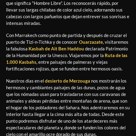
que significa "Hombre Libre". Los reconocerás rápido, por
llevar sus largas chilabas de color azul cielo, adornando sus
cabezas con largos pañuelos que dejan entrever sus sonrisas e
intensas miradas.
Con Marrakech como punto de partida y después de cruzar el
puerto de Tizi-n-Tichka y de conocer
Ouarzazate
, visitaremos
la fabulosa
Kasbah de Ait Ben Haddou
declarada Patrimonio
de la Humanidad por la Unesco. Viajaremos por la
Ruta de las
1.000 Kasbahs
, entre paisajes de palmeras y viejas
fortificaciones rojizas, que se funden entre hermosos oasis.
Nuestros días en el
desierto de Merzouga
nos mostrarán los
hermosos y cambiantes paisajes de las dunas, pozos de agua
que los nómadas usan para trasladarse con sus caravanas de
animales y aldeas pérdidas entre montañas de arena, que son
el hogar de los pobladores del Sahara. Nos adentraremos en su
interior hasta llegar a la cima más alta de todas. Desde este
punto podremos disfrutar de uno de los atardeceres más
espectaculares del planeta y, donde se funden los colores del
cielo con el amarillo ocre dorado de sus dunas.