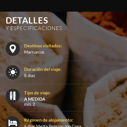
DETALLES
Y ESPECIFICACIONES
Destinos visitados:
Marruecos
Duración del viaje:
8 días
Tipo de viaje:
A MEDIDA
mín. 2
Régimen de alojamiento:
6 días Media Pensión con Cena