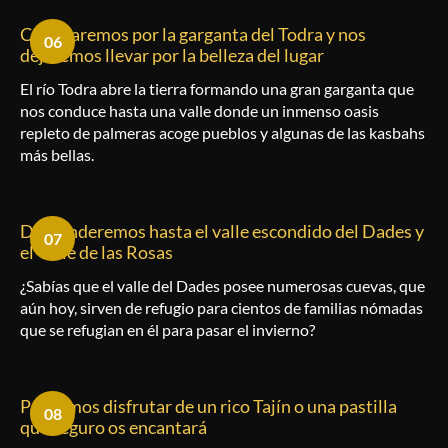
Caminaremos por la garganta del Todra y nos
06
dejaremos llevar por la belleza del lugar
El río Todra abre la tierra formando una gran garganta que
nos conduce hasta una valle donde un inmenso oasis
repleto de palmeras acoge pueblos y algunas de las kasbahs
más bellas.
Descenderemos hasta el valle escondido del Dades y
07
el Valle de las Rosas
¿Sabías que el valle del Dades posee numerosas cuevas, que
aún hoy, sirven de refugio para cientos de familias nómadas
que se refugian en él para pasar el invierno?
Podremos disfrutar de un rico Tajín o una pastilla
08
que seguro os encantará