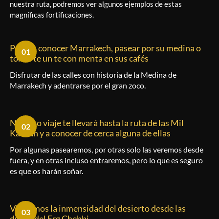
nuestra ruta, podremos ver algunos ejemplos de estas
magníficas fortificaciones.
Podrás conocer Marrakech, pasear por su medina o
01
tomarte un te con menta en sus cafés
Disfrutar de las calles con historia de la Medina de
Marrakech y adentrarse por el gran zoco.
Nuestro viaje te llevará hasta la ruta de las Mil
02
Kasbah y a conocer de cerca alguna de ellas
Por algunas pasearemos, por otras solo las veremos desde
fuera, y en otras incluso entraremos, pero lo que es seguro
es que os harán soñar.
Viviremos la inmensidad del desierto desde las
03
dunas del Erg Chebbi