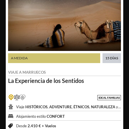
A MEDIDA
15 DÍAS
VIAJE A
MARRUECOS
La Experiencia
de los Sentidos
IDEAL FAMILIAS
Viaje
HISTÓRICOS
,
ADVENTURE
,
ÉTNICOS
,
NATURALEZA
y
DESI
Alojamiento estilo
CONFORT
Desde
2.410 € +
Vuelos