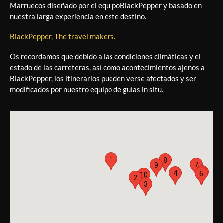
Marruecos diseñado por el equipo
BlackPepper y basado en
nuestra larga experiencia en este destino.
BlackPepper, The travel makers.
Os recordamos que debido a las condiciones climáticas y el
estado de las carreteras, así como acontecimientos ajenos a
BlackPepper, los itinerarios pueden verse afectados y ser
modificados por nuestro equipo de guías in situ.
1
8
7
9
5
4
6
10
2
3