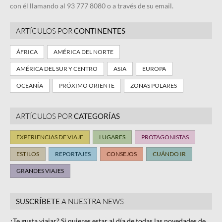
con él llamando al 93 777 8080 o a través de su email.
ARTÍCULOS POR
CONTINENTES
ÁFRICA
AMÉRICA DEL NORTE
AMÉRICA DEL SUR Y CENTRO
ASIA
EUROPA
OCEANÍA
PRÓXIMO ORIENTE
ZONAS POLARES
ARTÍCULOS POR
CATEGORÍAS
EXPERIENCIAS DE VIAJE
LUGARES
PROTAGONISTAS
ESTILOS
REPORTAJES
CONSEJOS
CUÁNDO IR
GRANDES VIAJES
SUSCRÍBETE
A NUESTRA NEWS
¿Te gusta viajar? Si quieres estar al día de todas las novedades de