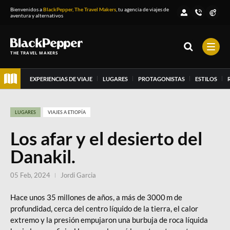
Bienvenidos a
BlackPepper, The Travel Makers
, tu agencia de viajes de
aventura y alternativos
THE TRAVEL MAKERS
EXPERIENCIAS DE VIAJE
LUGARES
PROTAGONISTAS
ESTILOS
LUGARES
VIAJES A ETIOPÍA
Los afar y el desierto del
Danakil.
05 Feb, 2024
Jordi Garcia
Hace unos 35 millones de años, a más de 3000 m de
profundidad, cerca del centro líquido de la tierra, el calor
extremo y la presión empujaron una burbuja de roca líquida