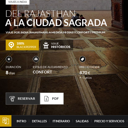
VIAJES A INDIA
DEL RAJASTHAN
A LA CIUDAD SAGRADA
VIAJE POR INDIA (RAJASTHAN), A MEDIDA I 8 DÍAS I CONFORT / PREMIUM
100%
VIAJE
HISTÓRICOS
BLACKPEPPER
DURACIÓN
ESTILO DE ALOJAMIENTO
PRECIO DESDE
CONFORT
8
870
€
días
+ Vuelos
RESERVAR
PDF
INTRO
DETALLES
ITINERARIO
SALIDAS
PRECIO Y SERVICIOS