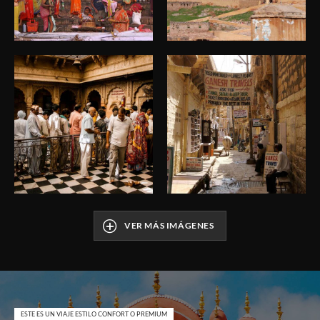
Viaje India
Viaje India
Viaje India
Viaje India
VER MÁS IMÁGENES
ESTE ES UN VIAJE ESTILO CONFORT O PREMIUM