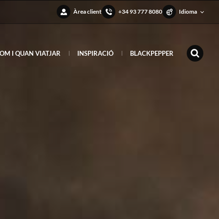
Àrea client
+34 93 777 8080
Idioma
OM I QUAN VIATJAR
INSPIRACIÓ
BLACKPEPPER