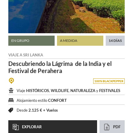
EN GRUPO
A MEDIDA
14 DÍAS
VIAJE A
SRI LANKA
Descubriendo la Lágrima
de la India y el
Festival de Perahera
100% BLACKPEPPER
Viaje
HISTÓRICOS
,
WILDLIFE
,
NATURALEZA
y
FESTIVALES
Alojamiento estilo
CONFORT
Desde
2.125 € +
Vuelos
EXPLORAR
PDF