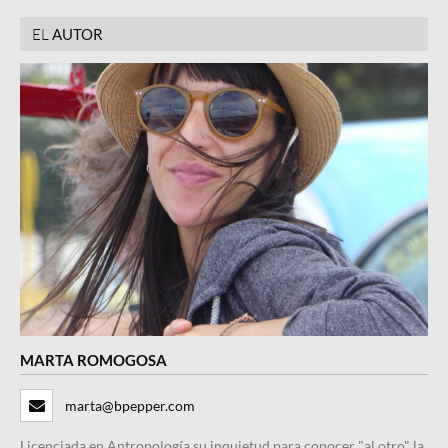
EL
AUTOR
MARTA ROMOGOSA
marta@bpepper.com
Licenciada en Antropología su inquietud para conocer "al otro" la