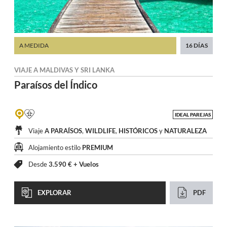
A MEDIDA
16 DÍAS
VIAJE A
MALDIVAS
Y
SRI LANKA
Paraísos
del Índico
IDEAL PAREJAS
Viaje
A PARAÍSOS
,
WILDLIFE
,
HISTÓRICOS
y
NATURALEZA
Alojamiento estilo
PREMIUM
Desde
3.590 € +
Vuelos
EXPLORAR
PDF