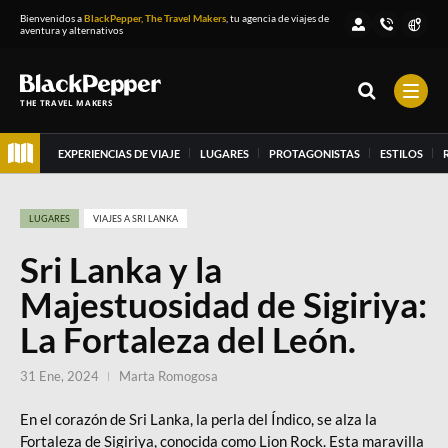
Bienvenidos a
BlackPepper, The Travel Makers
, tu agencia de viajes de
aventura y alternativos
THE TRAVEL MAKERS
EXPERIENCIAS DE VIAJE
LUGARES
PROTAGONISTAS
ESTILOS
LUGARES
VIAJES A SRI LANKA
Sri Lanka y la
Majestuosidad de Sigiriya:
La Fortaleza del León.
31 Ene, 2024
Marta Romogosa
En el corazón de Sri Lanka, la perla del Índico, se alza la
Fortaleza de Sigiriya, conocida como Lion Rock. Esta maravilla