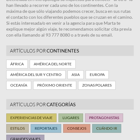
han llevado a recorrer cada uno de los continentes. Con la
máxima de que sólo viajando podemos crecer, busca en sus rutas
el contacto con los diferentes pueblos que se cruzan en el camino.
Si estás interesada/o en venir a la agencia para que Marta te
explique mejor algún viaje, te recomendamos solicitar cita previa
con ella llamando al 93 777 8080 o a través de su email.
ARTÍCULOS POR
CONTINENTES
ÁFRICA
AMÉRICA DEL NORTE
AMÉRICA DEL SUR Y CENTRO
ASIA
EUROPA
OCEANÍA
PRÓXIMO ORIENTE
ZONAS POLARES
ARTÍCULOS POR
CATEGORÍAS
EXPERIENCIAS DE VIAJE
LUGARES
PROTAGONISTAS
ESTILOS
REPORTAJES
CONSEJOS
CUÁNDO IR
GRANDES VIAJES