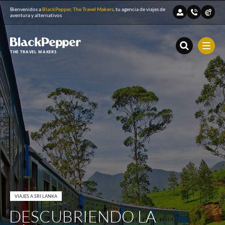
Bienvenidos a
BlackPepper, The Travel Makers
, tu agencia de viajes de
aventura y alternativos
THE TRAVEL MAKERS
VIAJES A SRI LANKA
DESCUBRIENDO LA