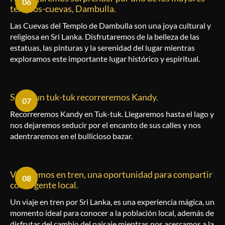
06
templos-cuevas, Dambulla.
Las Cuevas del Templo de Dambulla son una joya cultural y
religiosa en Sri Lanka. Disfrutaremos de la belleza de las
estatuas, las pinturas y la serenidad del lugar mientras
exploramos este importante lugar histórico y espiritual.
Sobre un tuk-tuk recorreremos Kandy.
07
Recorreremos Kandy en Tuk-tuk. Llegaremos hasta el lago y
nos dejaremos seducir por el encanto de sus calles y nos
adentraremos en el bullicioso bazar.
Viajaremos en tren, una oportunidad para compartir
08
con la gente local.
Un viaje en tren por Sri Lanka, es una experiencia mágica, un
momento ideal para conocer a la población local, además de
disfrutar del cambio del paisaje mientras nos acercamos a la