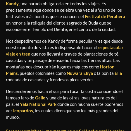
Kandy
, una parada obligatoria en todos los viajes. Es
precisamente aquí donde se celebra una vez al año uno de los
festivales más bonitos que se conocen, el
Festival de Perahera
en honor a la reliquia del diente sagrado de Buda que se
esconde en el Templo del Diente, en el centro de la ciudad.
Nos despediremos de Kandy de forma peculiar y es que desde
nuestro punto de vista es indispensable hacer el
espectacular
viaje en tren
que nos llevará a través de plantaciones de té,
cascadas y un paisaje de ensueño hacia las tierras altas. Las
montañas nos descubrirán lugares mágicos como
Horton
Plains
, pueblos coloniales como
Nuwara Eliya
o la bonita
Ella
rodeada de cascadas y frondosos picos verdes.
Descenderemos hacia el sur para tocar la costa conociendo el
famoso faro de
Galle
y una de las otras joyas naturales del
país, el
Yala National Park
donde con mucha suerte podremos
ver
leopardos
, los cuales dicen que son los más grandes del
mundo.
Serena y espiritual, una
aventura en Sri Lanka
será la mejor