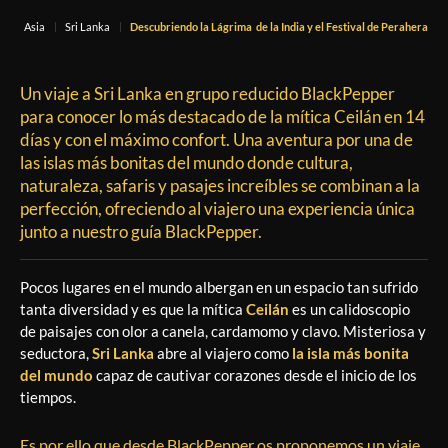
s
Asia
Sri Lanka
Descubriendo la Lágrima de la India y el Festival de Perahera
Un viaje a Sri Lanka en grupo reducido BlackPepper
para conocer lo más destacado de la mítica Ceilán en 14
días y con el máximo confort. Una aventura por una de
las islas más bonitas del mundo donde cultura,
naturaleza, safaris y pasajes increíbles se combinan a la
perfección, ofreciendo al viajero una experiencia única
junto a nuestro guía BlackPepper.
Pocos lugares en el mundo albergan en un espacio tan sufrido
tanta diversidad y es que la mítica
Ceilán
es un calidoscopio
de paisajes con olor a canela, cardamomo y clavo. Misteriosa y
seductora,
Sri Lanka
abre al viajero como
la isla más bonita
del mundo
capaz de cautivar corazones desde el inicio de los
tiempos.
Es por ello que desde BlackPepper os proponemos un viaje