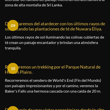
zona de alta montaña de Sri Lanka.
Disfrutaremos del atardecer con los últimos rayos de
09
sol tintando las plantaciones de té de Nuwara Eliya.
Los últimos rayos de sol iluminando las colinas cubiertas de
té crean un paisaje encantador y brindan una atmósfera
tranquila.
Realizaremos un trekking por el Parque Natural de
10
Horton Plains.
Recorreremos el sendero
de World's End (Fin del Mundo)
con paisajes impresionantes y por el camino, veremos la
Baker's Falls una hermosa cascada con una caída de 20 m.
Disfrutarás de unas vistas panorámicas desde lo alto