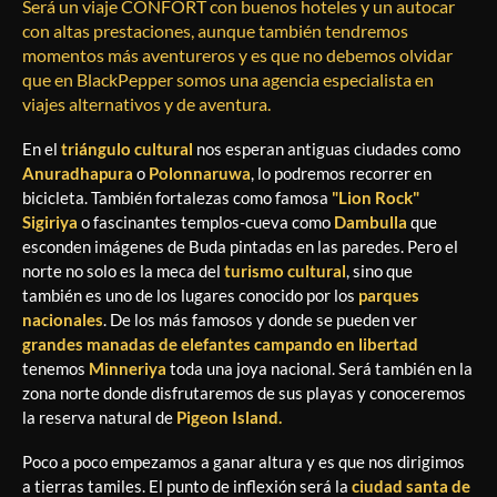
Será un viaje CONFORT con buenos hoteles y un autocar
con altas prestaciones, aunque también tendremos
momentos más aventureros y es que no debemos olvidar
que en BlackPepper somos una agencia especialista en
viajes alternativos y de aventura.
En el
triángulo cultural
nos esperan antiguas ciudades como
Anuradhapura
o
Polonnaruwa
, lo podremos recorrer en
bicicleta. También fortalezas como famosa
"Lion Rock"
Sigiriya
o fascinantes templos-cueva como
Dambulla
que
esconden imágenes de Buda pintadas en las paredes. Pero el
norte no solo es la meca del
turismo cultural
, sino que
también es uno de los lugares conocido por los
parques
nacionales
. De los más famosos y donde se pueden ver
grandes manadas de elefantes campando en libertad
tenemos
Minneriya
toda una joya nacional. Será también en la
zona norte donde disfrutaremos de sus playas y conoceremos
la reserva natural de
Pigeon Island.
Poco a poco empezamos a ganar altura y es que nos dirigimos
a tierras tamiles. El punto de inflexión será la
ciudad santa de