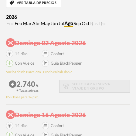
VER TABLA DE PRECIOS
2026
Ene
Feb
Mar
Abr
May
Jun
Jul
Ago
Sep
Oct
Nov
Dic
Domingo 02 Agosto 2026
14 días
Confort
Con Vuelos
Guía BlackPepper
Vuelos desde Barcelona | Precio en hab. doble
2.740
SOLICITAR RESERVA
€
VIAJE EN GRUPO
+ Tasas aéreas
PVP Base para 16 pax.
Domingo 16 Agosto 2026
14 días
Confort
Con Vuelos
Guía BlackPepper