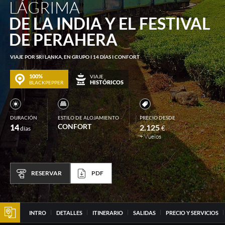
LÁGRIMA
DE LA INDIA Y EL FESTIVAL
DE PERAHERA
VIAJE POR SRI LANKA, EN GRUPO I 14 DÍAS I CONFORT
100%
VIAJE
HISTÓRICOS
BLACKPEPPER
DURACIÓN
ESTILO DE ALOJAMIENTO
PRECIO DESDE
CONFORT
14
2.125
€
días
+ Vuelos
RESERVAR
PDF
INTRO
DETALLES
ITINERARIO
SALIDAS
PRECIO Y SERVICIOS