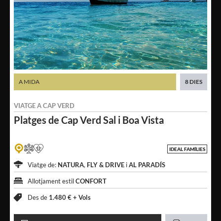
A MIDA
8 DIES
VIATGE A
CAP VERD
Platges de Cap Verd
Sal i Boa Vista
IDEAL FAMÍLIES
Viatge de:
NATURA
,
FLY & DRIVE
i
AL PARADÍS
Allotjament estil
CONFORT
Des de
1.480 € +
Vols