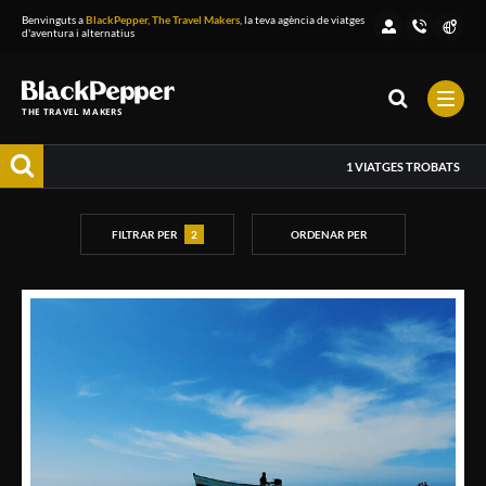
Benvinguts a
BlackPepper, The Travel Makers
, la teva agència de viatges
d'aventura i alternatius
THE TRAVEL MAKERS
1
VIATGES TROBATS
FILTRAR PER
2
ORDENAR PER