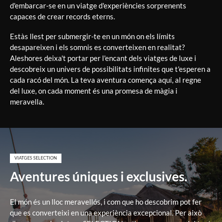
d'embarcar-se en un viatge d'experiències sorprenents
capaces de crear records eterns.
Estàs llest per submergir-te en un món on els límits
desapareixen i els somnis es converteixen en realitat?
Aleshores deixa't portar per l'encant dels viatges de luxe i
descobreix un univers de possibilitats infinites que t'esperen a
cada racó del món. La teva aventura comença aquí, al regne
del luxe, on cada moment és una promesa de màgia i
meravella.
VIATGES SELECTION
Aventures úniques i exclusives.
El món és un lloc meravellós, i com que ho descobrim pot fer
que es converteixi en una experiència excepcional. Per això