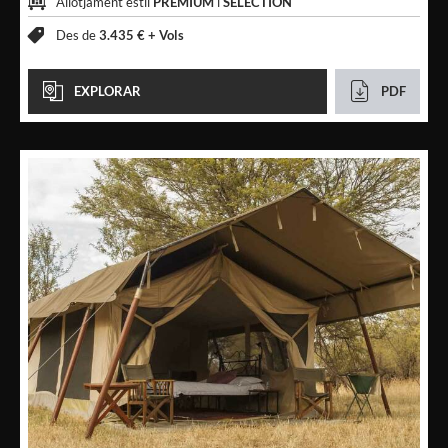
Allotjament estil
PREMIUM
i
SELECTION
Des de
3.435 € +
Vols
EXPLORAR
PDF