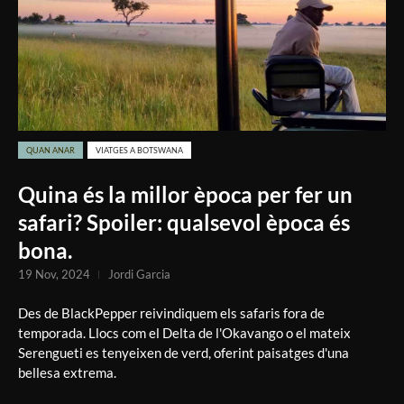
QUAN ANAR
VIATGES A BOTSWANA
Quina és la millor època per fer un
safari? Spoiler: qualsevol època és
bona.
19 Nov, 2024
Jordi Garcia
Des de BlackPepper reivindiquem els safaris fora de
temporada. Llocs com el Delta de l'Okavango o el mateix
Serengueti es tenyeixen de verd, oferint paisatges d'una
bellesa extrema.