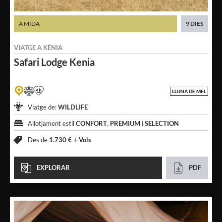
A MIDA
9 DIES
VIATGE A
KÈNIA
Safari Lodge
Kenia
LLUNA DE MEL
Viatge de:
WILDLIFE
Allotjament estil
CONFORT
,
PREMIUM
i
SELECTION
Des de
1.730 € +
Vols
EXPLORAR
PDF