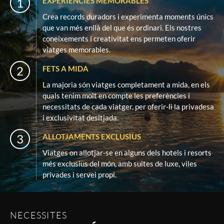
1
EXPERIÈNCIES MEMORABLES
Crea records duradors i experimenta moments únics
que van més enllà del que és ordinari. Els nostres
coneixements i creativitat ens permeten oferir
viatges memorables.
2
FETS A MIDA
La majoria són viatges completament a mida, en els
quals tenim molt en compte les preferències i
necessitats de cada viatger, per oferir-li la privadesa
i exclusivitat desitjada.
3
ALLOTJAMENTS EXCLUSIUS
Viatges on allotjar-se en alguns dels hotels i resorts
més exclusius del món, amb suites de luxe, viles
privades i servei propi.
NECESSITES