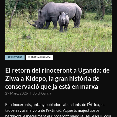
REPORTATGE
VIATGES A UGANDA
El retorn del rinoceront a Uganda: de
Ziwa a Kidepo, la gran història de
conservació que ja està en marxa
29 Març, 2026
Jordi Garcia
Els rinoceronts, antany pobladors abundants de l'Àfrica, es
troben avui a la vora de l'extinció. Aquests majestuosos
herbívors, especialment el rinoceront blanc i el seu esquiu cosí,