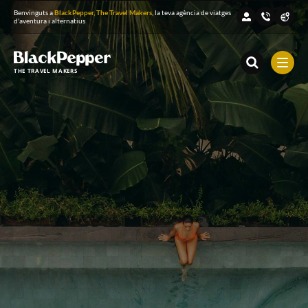
Benvinguts a
BlackPepper, The Travel Makers
, la teva agència de viatges
d'aventura i alternatius
THE TRAVEL MAKERS