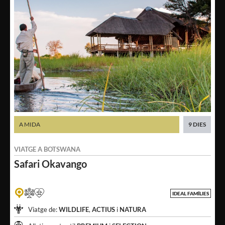
A MIDA
9 DIES
VIATGE A
BOTSWANA
Safari Okavango
IDEAL FAMÍLIES
Viatge de:
WILDLIFE
,
ACTIUS
i
NATURA