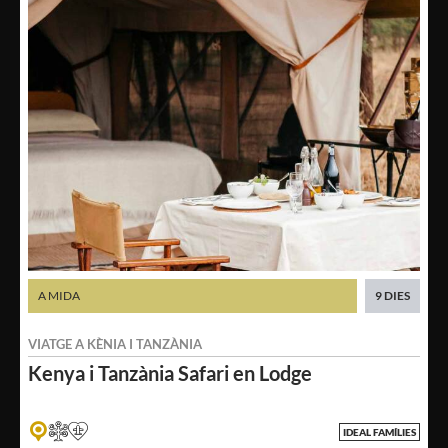
A MIDA
9 DIES
VIATGE A
KÈNIA
I
TANZÀNIA
Kenya i Tanzània
Safari en Lodge
IDEAL FAMÍLIES