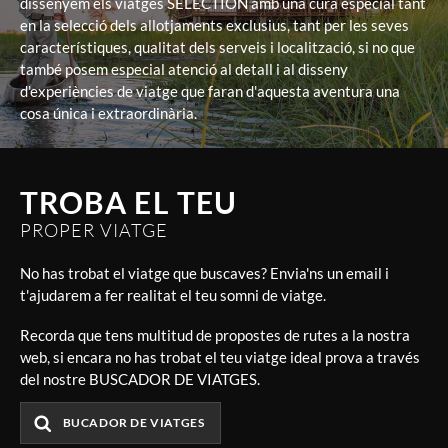
dissenyem els viatges SELECTION amb una cura especial tant
en la selecció dels allotjaments exclusius, tant per les seves
característiques, qualitat dels serveis i localització, si no que
també posem especial atenció al detall i al disseny
d'experiències de viatge que faran d'aquesta aventura una
cosa única i extraordinària.
TROBA EL TEU
PROPER VIATGE
No has trobat el viatge que buscaves? Envia'ns un email i
t'ajudarem a fer realitat el teu somni de viatge.
Recorda que tens multitud de propostes de rutes a la nostra
web, si encara no has trobat el teu viatge ideal prova a través
del nostre BUSCADOR DE VIATGES.
BUCADOR DE VIATGES