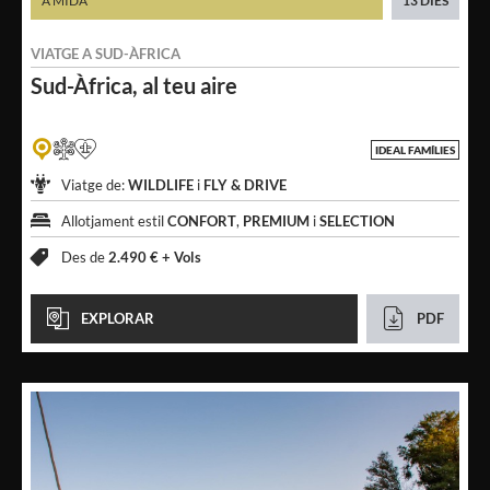
A MIDA
13 DIES
VIATGE A
SUD-ÀFRICA
Sud-Àfrica,
al teu aire
IDEAL FAMÍLIES
Viatge de:
WILDLIFE
i
FLY & DRIVE
Allotjament estil
CONFORT
,
PREMIUM
i
SELECTION
Des de
2.490 € +
Vols
EXPLORAR
PDF