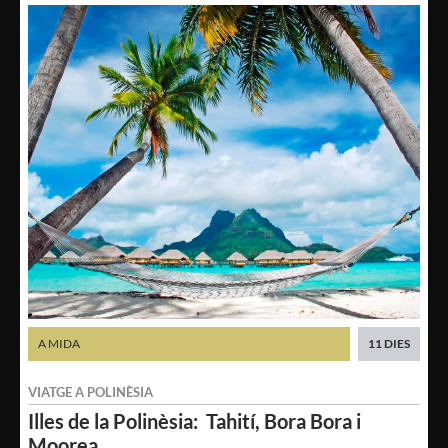
A MIDA
11 DIES
VIATGE A
POLINÈSIA
Illes de la Polinèsia:
Tahití, Bora Bora i
Moorea