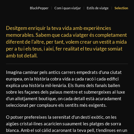
BlackPepper
Com i quan viatjar
Estils de viatge
Selection
Desitgem enriquir la teva vida amb experiències
memorables. Sabem que cada viatger és completament
diferent de l'altre, per tant, volem crear un vestit a mida
per a tu i els teus, i així, fer realitat el teu viatge somiat
amb tot detall.
Imagina caminar pels antics carrers empedrats d'una ciutat
europea, on la història cobra vida a cada racó i cada edifici
explica una història mil·lenària. Els llums dels fanals ballen
sobre les façanes dels palaus mentre et submergeixes al luxe
d'un allotjament boutique, on cada detall està acuradament
seleccionat per complaure els sentits més exigents.
O potser prefereixes la serenitat d'un destí exòtic, on les
aigües cristal·lines acaricien suaument les platges de sorra
blanca. Amb el sol càlid acaronant la teva pell, t'endinses en un