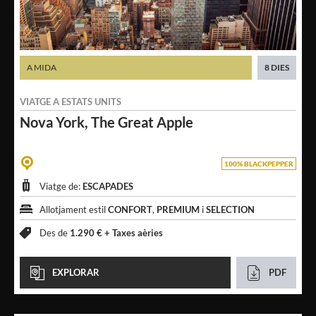
A MIDA
8 DIES
VIATGE A
ESTATS UNITS
Nova York,
The Great Apple
100% BLACKPEPPER
Viatge de:
ESCAPADES
Allotjament estil
CONFORT
,
PREMIUM
i
SELECTION
Des de
1.290 € +
Taxes aèries
EXPLORAR
PDF