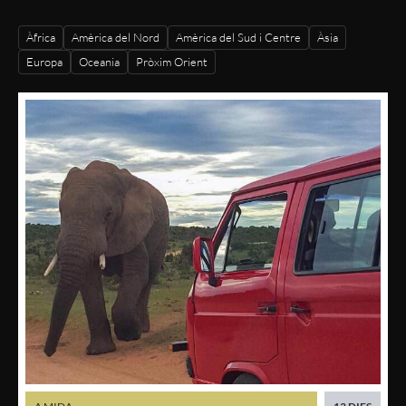
Àfrica
Amèrica del Nord
Amèrica del Sud i Centre
Àsia
Europa
Oceania
Pròxim Orient