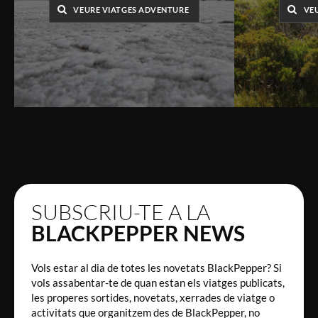
VEURE VIATGES ADVENTURE
VEU
SUBSCRIU-TE A LA
BLACKPEPPER NEWS
Vols estar al dia de totes les novetats BlackPepper? Si
vols assabentar-te de quan estan els viatges publicats,
les properes sortides, novetats, xerrades de viatge o
activitats que organitzem des de BlackPepper, no