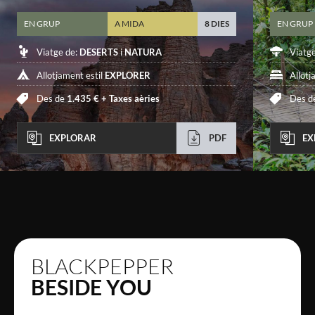
EN GRUP
A MIDA
8 DIES
EN GRUP
Viatge de:
DESERTS
i
NATURA
Viatg
Allotjament estil
EXPLORER
Allotj
Des de
1.435 € +
Taxes aèries
Des d
EXPLORAR
PDF
EX
BLACKPEPPER
BESIDE YOU