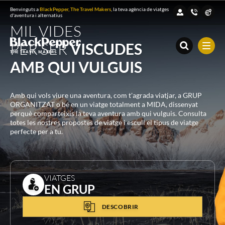
Benvinguts a
BlackPepper, The Travel Makers
, la teva agència de viatges
d'aventura i alternatius
MIL VIDES
PER SER
VISCUDES
THE TRAVEL MAKERS
AMB QUI VULGUIS
Amb qui vols viure una aventura, com t'agrada viatjar, a GRUP
ORGANITZAT o bé en un viatge totalment a MIDA, dissenyat
perquè comparteixis la teva aventura amb qui vulguis. Consulta
totes les nostres propostes de viatge i escull el tipus de viatge
perfecte per a tu.
VIATGES
EN GRUP
DESCOBRIR