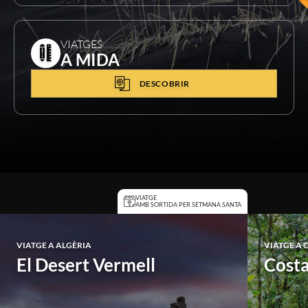
VIATGES
A MIDA
DESCOBRIR
VIATGE
AMB SORTIDA PER SETMANA SANTA
VIATGE A
ALGÈRIA
VIATGE A
C
El Desert
Vermell
Cost