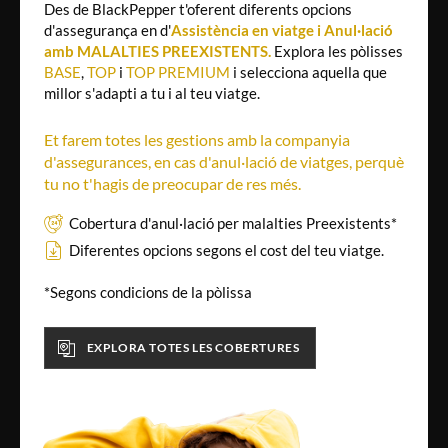
Des de BlackPepper t'oferent diferents opcions
d'assegurança en d'
Assistència en viatge i Anul·lació
amb MALALTIES PREEXISTENTS.
Explora les pòlisses
BASE
,
TOP
i
TOP PREMIUM
i selecciona aquella que
millor s'adapti a tu i al teu viatge.
Et farem totes les gestions amb la companyia
d'assegurances, en cas d'anul·lació de viatges, perquè
tu no t'hagis de preocupar de res més.
Cobertura d'anul·lació per malalties Preexistents*
Diferentes opcions segons el cost del teu viatge.
*Segons condicions de la pòlissa
EXPLORA TOTES LES COBERTURES