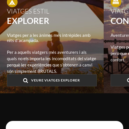
VIATGES ESTIL
VIATG
EXPLORER
CON
Viatges per a les ànimes més intrèpides amb
Aventures
nits d´acampada.
Viatges p
Per a aquells viatgers més aventurers i als
però que 
quals no els importa les incomoditats del viatge
confort.
perquè les experiències que s'obtenen a canvi
són simplement BRUTALS.
VEURE VIATGES EXPLORER