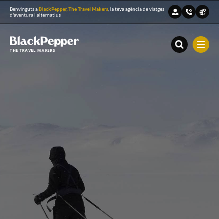
Benvinguts a
BlackPepper, The Travel Makers
, la teva agència de viatges
d'aventura i alternatius
THE TRAVEL MAKERS