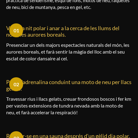
pràctica de senderisme, esquí de fons, motos de neu, raquetes
de neu, bici de muntanya, pesca en gel, etc.
Viure la nit polar i anar a la cerca de les llums del
01
nord, les aurores boreals.
Presenciar un dels majors espectacles naturals del món, les
aurores boreals, et farà sentir la màgia del lloc amb el seu
esclat de color dansaire al cel.
Pujar l'adrenalina conduint una moto de neu per llacs
02
gelats.
Travessar rius i llacs gelats, creuar frondosos boscos i fer km
per vastes extensions de tundra nevada amb la moto de
neu, et farà accelerar la respiració!
Relaxar-se en una sauna després d'un gèlid dia polar.