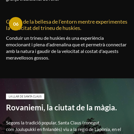
Gaudir de la bellesa de l'entorn mentre experimentes
06
la velocitat del trineu de huskies.
Conduir un trineu de
huskies
és una experiència
emocionant i plena d'adrenalina que et permetrà connectar
amb la natura i gaudir de la velocitat al costat d'aquests
meravellosos gossos.
LA LLAR DE SANTA CLAUS
Rovaniemi, la ciutat de la màgia.
Segons la tradició popular, Santa Claus (conegut
com
Joulupukki
en finlandès) viu a la regió de Lapònia, en el