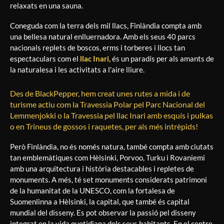
relaxats en una sauna.
Coneguda com la terra dels mil llacs, Finlàndia compta amb
una bellesa natural enlluernadora. Amb els seus 40 parcs
nacionals replets de boscos, erms i torberes i llocs tan
espectaculars com el
llac Inari,
és un paradís per als amants de
la naturalesa i les activitats a l'aire lliure.
Des de BlackPepper, hem creat unes rutes a mida i de
turisme actiu com la Travessia Polar pel Parc Nacional del
Lemmenjokki o la Travessia pel llac Inari amb esquís i pulkas
o en Trineus de gossos i raquetes, per als més intrèpids!
Però Finlàndia, no és només natura, també compta amb ciutats
tan emblemàtiques com Hèlsinki, Porvoo, Turku i Rovaniemi
amb una arquitectura i història destacables i repletes de
monuments. A més, té set monuments considerats patrimoni
de la humanitat de la UNESCO, com la fortalesa de
Suomenlinna a Hèlsinki, la capital, que també és capital
mundial del disseny. Es pot observar la passió pel disseny
integrat en la vida quotidiana dels seus habitants. En el centre