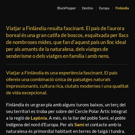
BlackPepper
Destins
Europa
Finlàndia
Viatjar a Finlàndia resulta fascinant. El país de l'aurora
boreal és una gran catifa de boscos, esquitxada per llacs
de nombroses mides, que fan d'aquest país un lloc ideal
per als amants de la naturalesa, dels viatges de
senderisme o dels viatges en família i amb nens.
Viatjar a Finlàndia és una experiència fascinant. El país
ofereix una combinació única de paisatges naturals
impressionants, cultura rica, ciutats modernes i una qualitat
de vida excepcional.
Finlàndia és un gran pla amb alguns turons baixos, un terç del
seu territori es troba per sobre del Cercle Polar Àrtic integrat
a la regió de
Lapònia
. A més, és la llar del poble Sami, el poble
indígena del nord d'Europa. Per als
Sami
el contacte amb la
naturalesa és primordial habitant en terres de taigà i tundra.