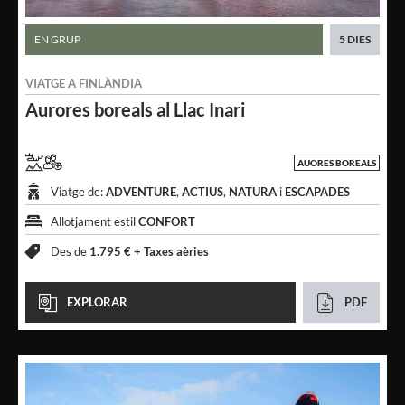
EN GRUP
5 DIES
VIATGE A
FINLÀNDIA
Aurores boreals
al Llac Inari
AUORES BOREALS
Viatge de:
ADVENTURE
,
ACTIUS
,
NATURA
i
ESCAPADES
Allotjament estil
CONFORT
Des de
1.795 € +
Taxes aèries
EXPLORAR
PDF