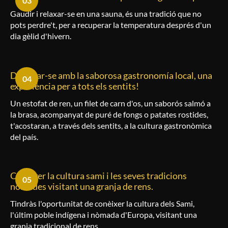
03
Gaudir i relaxar-se en una sauna, és una tradició que no
pots perdre't, per a recuperar la temperatura després d'un
dia gèlid d'hivern.
Delectar-se amb la saborosa gastronomía local, una
04
experiència per a tots els sentits!
Un estofat de ren, un
filet
de carn d'os, un saborós salmó a
la brasa, acompanyat de puré de fongs o patates rostides,
t'acostaran, a través dels sentits, a la cultura gastronòmica
del país.
Conèixer la cultura sami i les seves tradicions
05
nòmades visitant una granja de rens.
Tindràs l'oportunitat de conèixer la cultura dels Sami,
l'últim poble indígena i nòmada d'Europa, visitant una
granja tradicional de rens.