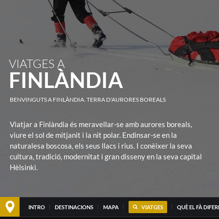
VIATGES A
FINLÀNDIA
BENVINGUTS A FINLÀNDIA. TERRA D'AURORES BOREALS
Viatjar a Finlàndia és meravellar-se amb aurores boreals,
viure el sol de mitjanit i la nit polar. Endinsar-se en la
naturalesa boscosa, els seus llacs i rius. I conèixer la seva
cultura, tradició, modernitat i gran disseny en la seva capital
Hèlsinki.
INTRO
DESTINACIONS
MAPA
VIATGES
QUÈ EL FÀ DIFE