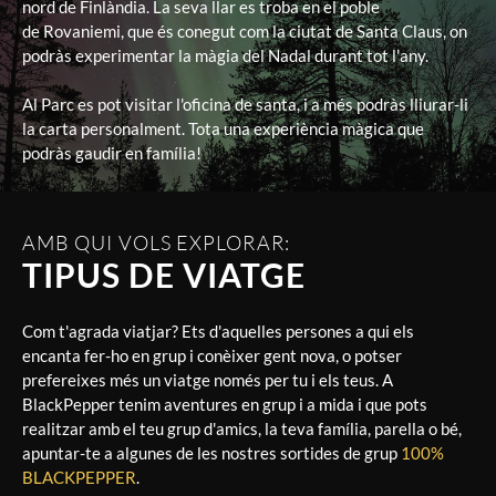
nord de Finlàndia. La seva llar es troba en el poble
de
Rovaniemi
, que és conegut com la ciutat de Santa Claus, on
podràs experimentar la màgia del Nadal durant tot l'any.
Al Parc es pot visitar l'oficina de santa, i a més podràs lliurar-li
la carta personalment. Tota una experiència màgica que
podràs gaudir en família!
AMB QUI VOLS EXPLORAR:
TIPUS DE VIATGE
Com t'agrada viatjar? Ets d'aquelles persones a qui els
encanta fer-ho en grup i conèixer gent nova, o potser
prefereixes més un viatge només per tu i els teus. A
BlackPepper tenim aventures en grup i a mida i que pots
realitzar amb el teu grup d'amics, la teva família, parella o bé,
apuntar-te a algunes de les nostres sortides de grup
100%
BLACKPEPPER
.