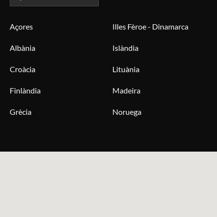
Açores
Illes Fèroe - Dinamarca
Albània
Islàndia
Croàcia
Lituània
Finlàndia
Madeira
Grècia
Noruega