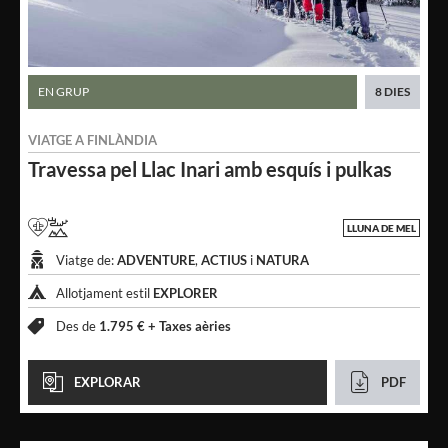
EN GRUP
8 DIES
VIATGE A
FINLÀNDIA
Travessa pel Llac Inari
amb esquís i pulkas
LLUNA DE MEL
Viatge de:
ADVENTURE
,
ACTIUS
i
NATURA
Allotjament estil
EXPLORER
Des de
1.795 € +
Taxes aèries
EXPLORAR
PDF