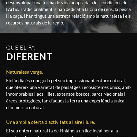
desenvolupat una forma de vida adaptada a les condicions de
l'Àrtic. Tradicionalment, s'han dedicat a la cria de rens, la pesca
i la caça, i han tingut una estreta relació amb la naturalesa i els
recursos naturals de la regió.
QUÈ EL FA
DIFERENT
Naturalesa verge.
Finlàndia és coneguda pel seu impressionant entorn natural,
que ofereix una varietat de paisatges i ecosistemes únics, amb
innombrables llacs i illes, extensos boscos, parcs Nacionals i
àrees protegides, fan d'aquesta terra una experiència única
d'immersió natural.
Una àmplia oferta d'activitats a l'aire lliure.
El seu entorn natural fa de Finlàndia un lloc ideal per a la