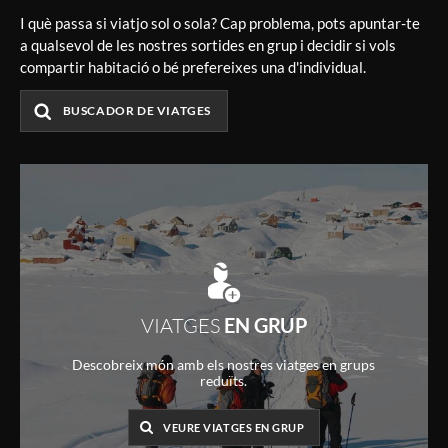
I què passa si viatjo sol o sola? Cap problema, pots apuntar-te
a qualsevol de les nostres sortides en grup i decidir si vols
compartir habitació o bé prefereixes una d'individual.
BUSCADOR DE VIATGES
VIATGES
EN GRUP
Descobreix món amb els nostres viatges en grups
reduïts.
VEURE VIATGES EN GRUP