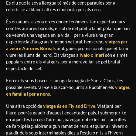
Es diu que la seva llengua té més de cent paraules per a
referir-se al blanc i altres cinquanta per als rens.
És en aquesta zona on es donen fenòmens tan espectaculars
com les aurores boreals, el sol de mitjanit o la nit polar que han
de veure's una vegada en la vida. I per a viure una gran
experiència d'un gran fenomen natural, hem creat
viatges per
a veure Aurores Boreals
amb guies professionals que et faran
viure les llums del nord. Els viatges a
Ivalo o Inari
són els més
populars entre els viatgers, per a meravellar-se pel brutal
espectacle del cel.
Entre els seus boscos, s'amaga la màgia de Santa Claus, i és
possible aventurar-se a buscar-ho junts a Rudolf en els
viatges
en família i per a nens.
Una altra opció de
viatge és en Fly and Drive.
Viatjant per
lliure, podràs gaudir d'aquest encantador país, i submergir-te
en aquestes terres d'aire pur, navegar entre les mil i una illes
de l'arxipèlag, albirar algun ramat de rens, esquiar a l'hivern o
gaudir dels seus interminables dies a l'estiu o nits a l'hivern