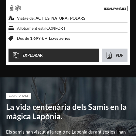
IDEAL FAMÍLIES
Viatge de:
ACTIUS
,
NATURA
i
POLARS
Allotjament estil
CONFORT
Des de
1.699 € +
Taxes aèries
EXPLORAR
PDF
CULTURA SAMI
La vida centenària dels Samis en la
màgica Lapònia.
Els samis han viscut a la regió de Lapònia durant segles i han