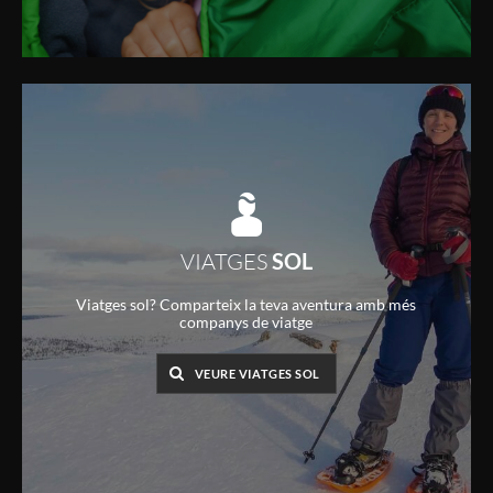
VIATGES
SOL
Viatges sol? Comparteix la teva aventura amb més
companys de viatge
VEURE VIATGES SOL