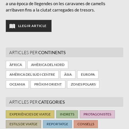
a una època de llegendes on les caravanes de camells
arribaven fins a la ciutat carregades de tresors.
LLEGIR ARTICLE
ARTICLES PER
CONTINENTS
ÀFRICA
AMÈRICA DEL NORD
AMÈRICA DEL SUD I CENTRE
ÀSIA
EUROPA
OCEANIA
PRÒXIM ORIENT
ZONES POLARS
ARTICLES PER
CATEGORIES
EXPERIÈNCIES DE VIATGE
INDRETS
PROTAGONISTES
ESTILS DE VIATGE
REPORTATGE
CONSELLS