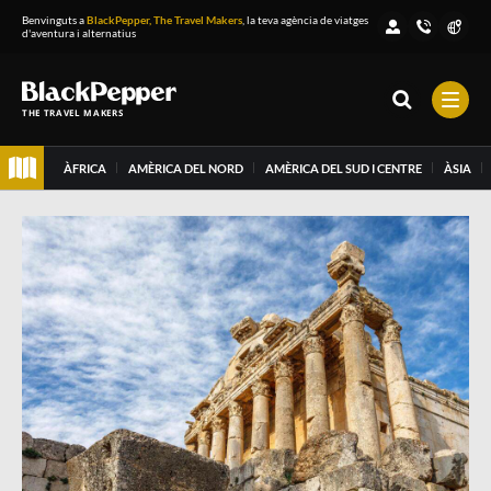
Benvinguts a
BlackPepper, The Travel Makers
, la teva agència de viatges
d'aventura i alternatius
THE TRAVEL MAKERS
ÀFRICA
AMÈRICA DEL NORD
AMÈRICA DEL SUD I CENTRE
ÀSIA