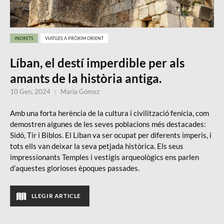
INDRETS
VIATGES A PRÒXIM ORIENT
Líban, el destí imperdible per als
amants de la història antiga.
10 Gen, 2024
Maria Gómez
Amb una forta herència de la cultura i civilització fenícia, com
demostren algunes de les seves poblacions més destacades:
Sidó, Tir i Biblos. El Líban va ser ocupat per diferents imperis, i
tots ells van deixar la seva petjada històrica. Els seus
impressionants Temples i vestigis arqueològics ens parlen
d’aquestes glorioses èpoques passades.
LLEGIR ARTICLE