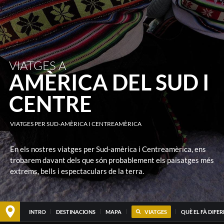
VIATGES A
AMÈRICA DEL SUD I
CENTRE
VIATGES PER SUD-AMÈRICA I CENTREAMÈRICA
En els nostres viatges per Sud-amèrica i Centreamèrica, ens
trobarem davant dels que són probablement els paisatges més
extrems, bells i espectaculars de la terra.
INTRO
DESTINACIONS
MAPA
VIATGES
QUÈ EL FÀ DIFE