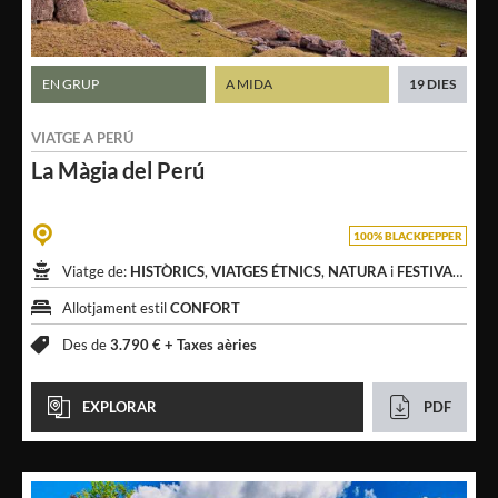
EN GRUP
A MIDA
19 DIES
VIATGE A
PERÚ
La Màgia
del Perú
100% BLACKPEPPER
Viatge de:
HISTÒRICS
,
VIATGES ÉTNICS
,
NATURA
i
FESTIVALS
Allotjament estil
CONFORT
Des de
3.790 € +
Taxes aèries
EXPLORAR
PDF