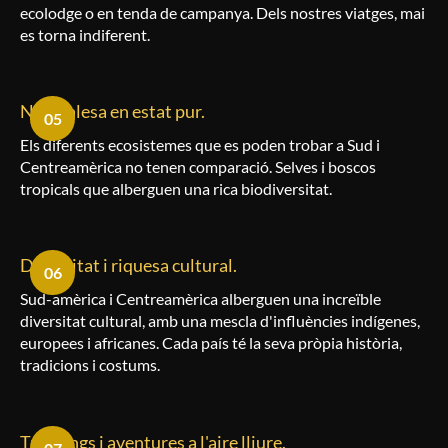
ecolodge o en tenda de campanya. Dels nostres viatges, mai
es torna indiferent.
Naturalesa en estat pur.
05
Els diferents ecosistemes que es poden trobar a Sud i
Centreamèrica no tenen comparació. Selves i boscos
tropicals que alberguen una rica biodiversitat.
Diversitat i riquesa cultural.
06
Sud-amèrica i Centreamèrica alberguen una increïble
diversitat cultural, amb una mescla d'influències indígenes,
europees i africanes. Cada país té la seva pròpia història,
tradicions i costums.
Trekkings i aventures a l'aire lliure.