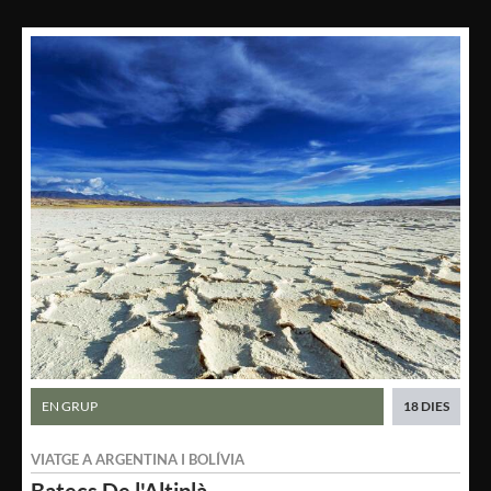
EN GRUP
18 DIES
VIATGE A
ARGENTINA
I
BOLÍVIA