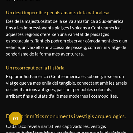
Un destí imperdible per als amants de la naturalesa.
Des de la majestuositat de la selva amazònica a Sud-amèrica
fins a les impressionants platges i volcans a Centreamèrica,
aquestes regions ofereixen una varietat de paisatges
espectaculars. Tant els podrem observar còmodament des d'un
vehicle, un vaixell o un accessible passeig, com en un viatge de
senderisme de la forma més aventurera.
Un recorregut per la Història.
Explorar Sud-amèrica i Centreamèrica és submergir-se en un
viatge que va més enllà del tangible, connectant amb les arrels
de civilitzacions antigues, passant per pobles colonials,
arribant fins a ciutats d'allò més modernes i cosmopolites.
Descobrir mítics monuments i vestigis arqueològics.
01
Cada racó revela narratives captivadores, vestigis
arqueològics i tradicions arrelades que conten la història de