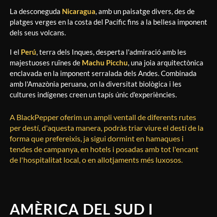
La desconeguda
Nicaragua
, amb un paisatge divers, des de
platges verges en la costa del Pacífic fins a la bellesa imponent
dels seus volcans.
I el
Perú
, terra dels Inques, desperta l'admiració amb les
majestuoses ruïnes de
Machu Picchu
, una joia arquitectònica
enclavada en la imponent serralada dels Andes. Combinada
amb l'Amazònia peruana, on la diversitat biològica i les
cultures indígenes creen un tapís únic d'experiències.
A BlackPepper oferim un ampli ventall de diferents rutes
per destí, d'aquesta manera, podràs triar viure el destí de la
forma que prefereixis, ja sigui dormint en hamaques i
tendes de campanya, en hotels i posadas amb tot l'encant
de l'hospitalitat local, o en allotjaments més luxosos.
AMÈRICA DEL SUD I