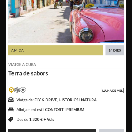
A MIDA
14 DIES
VIATGE A
CUBA
Terra
de sabors
LLUNA DE MEL
Viatge de:
FLY & DRIVE
,
HISTÒRICS
i
NATURA
Allotjament estil
CONFORT
i
PREMIUM
Des de
1.320 € +
Vols