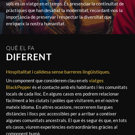
sols és un viatge en el temps. És presenciar la continuïtat de
pràctiques que han desafiat la modernitat, recordant-nos la
importància de preservar i respectar la diversitat que
enriqueix la nostra humanitat.
QUÈ EL FA
DIFERENT
Hospitalitat i calidesa sense barreres lingüístiques.
Un component que considerem clau en els
viatges
BlackPepper
és el contacte amb els habitants i les comunitats
locals de cada lloc. En alguns casos ens podrem relacionar
fàcilment a les ciutats i pobles que visitarem, en el nostre
mateix idioma. En altres ocasions, recorrerem llargues
distàncies i llocs poc accessibles per a arribar a conèixer
algunes comunitats ancestrals. El que és segur és que, en tots
els casos, viurem experiències extraordinàries gràcies al
component humà.