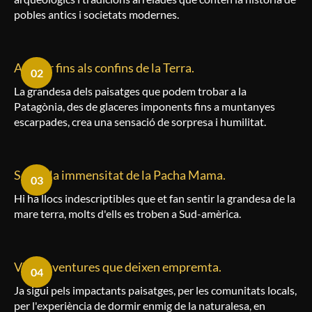
pobles antics i societats modernes.
Arribar fins als confins de la Terra.
02
La grandesa dels paisatges que podem trobar a la
Patagònia, des de glaceres imponents fins a muntanyes
escarpades, crea una sensació de sorpresa i humilitat.
Sentir la immensitat de la Pacha Mama.
03
Hi ha llocs indescriptibles que et fan sentir la grandesa de la
mare terra, molts d'ells es troben a Sud-amèrica.
Viure aventures que deixen empremta.
04
Ja sigui pels impactants paisatges, per les comunitats locals,
per l'experiència de dormir enmig de la naturalesa, en