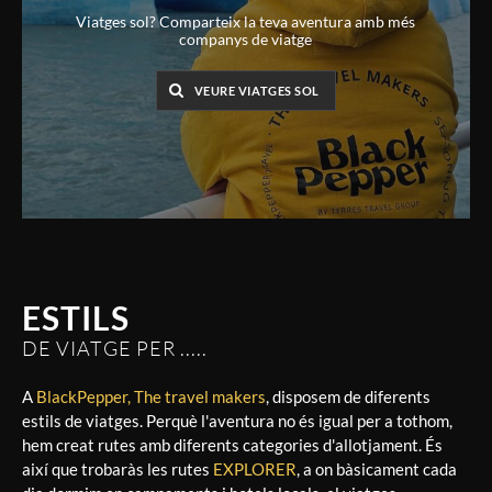
Viatges sol? Comparteix la teva aventura amb més
companys de viatge
VEURE VIATGES SOL
ESTILS
DE VIATGE PER .....
A
BlackPepper, The travel makers
, disposem de diferents
estils de viatges. Perquè l'aventura no és igual per a tothom,
hem creat rutes amb diferents categories d'allotjament. És
així que trobaràs les rutes
EXPLORER
, a on bàsicament cada