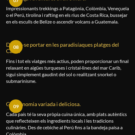
07
Impressionants trekkings a Patagònia, Colòmbia, Veneçuela
o el Perú, tirolina i rafting en els rius de Costa Rica, bussejar
en els esculls de Belize o ascendir volcans a Guatemala.
Deixar-se portar en les paradisíaques platges del
08
Carib.
Fins i tot els viatges més actius, poden proporcionar un final
relaxant en aigües turqueses i cristal·lines del mar Carib,
sigui simplement gaudint del sol o realitzant snorkel o
submarinisme.
Gastronomia variada i deliciosa.
09
Cada país té la seva pròpia cuina única, amb plats autèntics
que reflecteixen els ingredients locals i les tradicions
culinàries. Des de cebiche al Perú fins a la bandeja paisa a
Colòmbia.