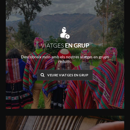
VIATGES
EN GRUP
Descobreix món amb els nostres viatges en grups
reduïts.
VEURE VIATGES EN GRUP