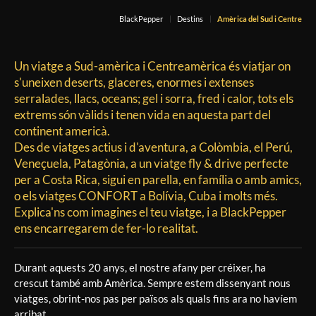
BlackPepper
Destins
Amèrica del Sud i Centre
Un viatge a Sud-amèrica i Centreamèrica és viatjar on
s'uneixen deserts, glaceres, enormes i extenses
serralades, llacs, oceans; gel i sorra, fred i calor, tots els
extrems són vàlids i tenen vida en aquesta part del
continent americà.
Des de viatges actius i d'aventura, a Colòmbia, el Perú,
Veneçuela, Patagònia, a un viatge fly & drive perfecte
per a Costa Rica, sigui en parella, en família o amb amics,
o els viatges CONFORT a Bolívia, Cuba i molts més.
Explica'ns com imagines el teu viatge, i a BlackPepper
ens encarregarem de fer-lo realitat.
Durant aquests 20 anys, el nostre afany per créixer, ha
crescut també amb Amèrica. Sempre estem dissenyant nous
viatges, obrint-nos pas per països als quals fins ara no havíem
arribat.