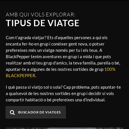
AMB QUI VOLS EXPLORAR:
TIPUS DE VIATGE
Com t'agrada viatjar? Ets d'aquelles persones a qui els
encanta fer-ho en grup i conèixer gent nova, o potser
prefereixes més un viatge només per tu i els teus. A
BlackPepper tenim aventures en grup i a mida i que pots
realitzar amb el teu grup d'amics, la teva família, parella o bé,
apuntar-te a algunes de les nostres sortides de grup
100%
BLACKPEPPER
.
I què passa si viatjo sol o sola? Cap problema, pots apuntar-te
a qualsevol de les nostres sortides en grup i decidir si vols
compartir habitació o bé prefereixes una d'individual.
BUSCADOR DE VIATGES