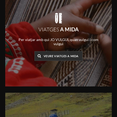
VIATGES
A MIDA
Per viatjar amb qui JO VULGUI, quan vulgui i com
vulgui
VEURE VIATGES A MIDA