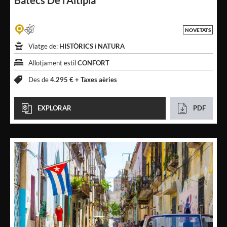
Batecs
De l'Altiplà
NOVETATS
Viatge de:
HISTÒRICS
i
NATURA
Allotjament estil
CONFORT
Des de
4.295 € +
Taxes aèries
EXPLORAR
PDF