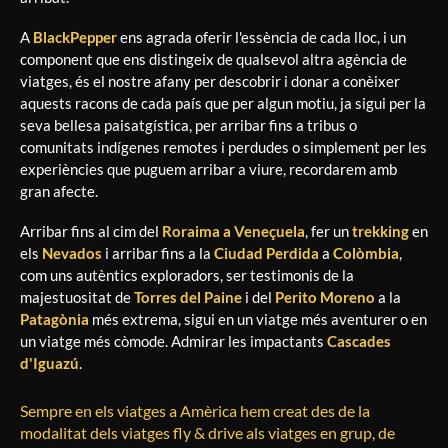
A
BlackPepper
ens agrada oferir l'essència de cada lloc, i un
component que ens distingeix de qualsevol altra agència de
viatges, és el nostre afany per descobrir i donar a conèixer
aquests racons de cada país que per algun motiu, ja sigui per la
seva bellesa paisatgística, per arribar fins a tribus o
comunitats indígenes remotes i perdudes o simplement per les
experiències que puguem arribar a viure, recordarem amb
gran afecte.
Arribar fins al cim del
Roraima a Veneçuela
, fer un
trekking
en
els
Nevados
i arribar fins a la
Ciudad Perdida
a
Colòmbia
,
com uns autèntics exploradors, ser testimonis de la
majestuositat de
Torres del Paine
i del
Perito Moreno
a la
Patagònia
més extrema, sigui en un viatge més aventurer o en
un viatge més còmode. Admirar les impactants
Cascades
d'Iguazú
.
Sempre en els viatges a Amèrica hem creat des de la
modalitat dels viatges fly & drive als viatges en grup, de