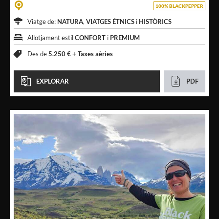
100% BLACKPEPPER
Viatge de:
NATURA
,
VIATGES ÉTNICS
i
HISTÒRICS
Allotjament estil
CONFORT
i
PREMIUM
Des de
5.250 € +
Taxes aèries
EXPLORAR
PDF