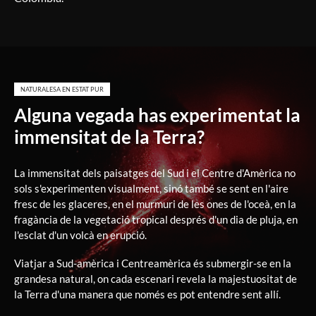
NATURALESA EN ESTAT PUR
Alguna vegada has experimentat la
immensitat de la Terra?
La immensitat dels paisatges del Sud i el Centre d'Amèrica no
sols s'experimenten visualment, sinó també se sent en l'aire
fresc de les glaceres, en el murmuri de les ones de l'oceà, en la
fragància de la vegetació tropical després d'un dia de pluja, en
l'esclat d'un volcà en erupció.
Viatjar a Sud-amèrica i Centreamèrica és submergir-se en la
grandesa natural, on cada escenari revela la majestuositat de
la Terra d'una manera que només es pot entendre sent allí.