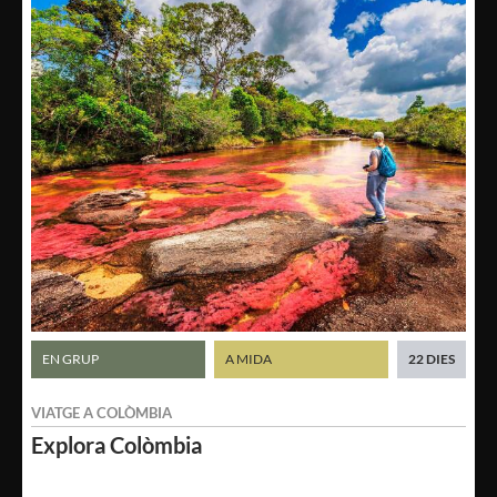
EN GRUP
A MIDA
22 DIES
VIATGE A
COLÒMBIA
Explora
Colòmbia