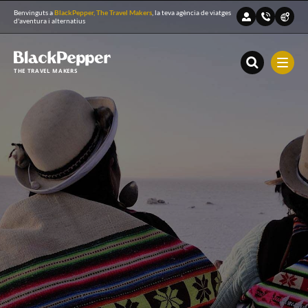
Benvinguts a
BlackPepper, The Travel Makers
, la teva agència de viatges
d'aventura i alternatius
THE TRAVEL MAKERS