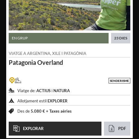
EN GRUP
23 DIES
VIATGE A
ARGENTINA
,
XILE
I
PATAGÒNIA
Patagonia
Overland
SENDERISME
Viatge de:
ACTIUS
i
NATURA
Allotjament estil
EXPLORER
Des de
5.080 € +
Taxes aèries
EXPLORAR
PDF