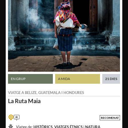
EN GRUP
A MIDA
21 DIES
VIATGE A
BELIZE
,
GUATEMALA
I
HONDURES
La Ruta
Maia
RECOMENAT
Viatge de:
HISTÒRICS
,
VIATGES ÉTNICS
i
NATURA