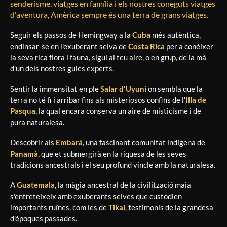
senderisme, viatges en família i els nostres coneguts viatges
d'aventura, Amèrica sempre és una terra de grans viatges.
Seguir els passos de Hemingway a la
Cuba
més autèntica,
endinsar-se en l'exuberant selva de
Costa Rica
per a conèixer
la seva rica flora i fauna, sigui al teu aire, o en grup, de la mà
d'un dels nostres guies experts.
Sentir la immensitat en ple
Salar d'Uyuni
on sembla que la
terra no té fi i arribar fins als misteriosos confins de l'
Illa de
Pasqua
, la qual encara conserva un aire de misticisme i de
pura naturalesa.
Descobrir als
Embará
, una fascinant comunitat indígena de
Panamà
, que et submergirà en la riquesa de les seves
tradicions ancestrals i el seu profund vincle amb la naturalesa.
A
Guatemala
, la màgia ancestral de la civilització maia
s'entreteixeix amb exuberants selves que custodien
importants ruïnes, com les de
Tikal
, testimonis de la grandesa
d'èpoques passades.