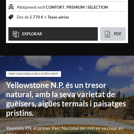
Allotjament estil
CONFORT
,
PREMIUM
i
SELECTION
Des de
5.770 € +
Taxes aèries
EXPLORAR
PDF
PARCS NACIONALS DELS ESTATS UNITS
Yellowstone N.P. és un tresor
natural, amb la seva varietat de
guèisers, aigües termals i paisatges
pristins.
Yosemite P.N, el primer Parc Nacional del món es va crear en