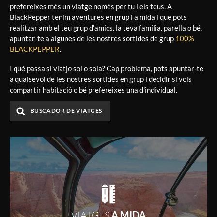
prefereixes més un viatge només per tu i els teus. A
BlackPepper tenim aventures en grup i a mida i que pots
realitzar amb el teu grup d'amics, la teva família, parella o bé,
apuntar-te a algunes de les nostres sortides de grup
100%
BLACKPEPPER
.
I què passa si viatjo sol o sola? Cap problema, pots apuntar-te
a qualsevol de les nostres sortides en grup i decidir si vols
compartir habitació o bé prefereixes una d'individual.
BUSCADOR DE VIATGES
VIATGES
A MIDA