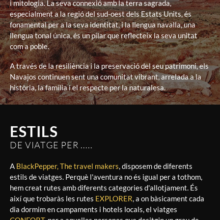
i mitologia. La seva connexió amb la terra sagrada,
especialment a la regió del sud-oest dels Estats Units, és
fonamental per a la seva identitat, i la llengua navalla, una
llengua tonal única, és un pilar que reflecteix la seva unitat
com a poble.
A través de la resiliència i la preservació del seu patrimoni, els
Navajos continuen sent una comunitat vibrant, arrelada a la
història, la família i el respecte per la naturalesa.
ESTILS
DE VIATGE PER .....
A
BlackPepper, The travel makers
, disposem de diferents
estils de viatges. Perquè l'aventura no és igual per a tothom,
hem creat rutes amb diferents categories d'allotjament. És
així que trobaràs les rutes
EXPLORER
, a on bàsicament cada
dia dormim en campaments i hotels locals, el viatges