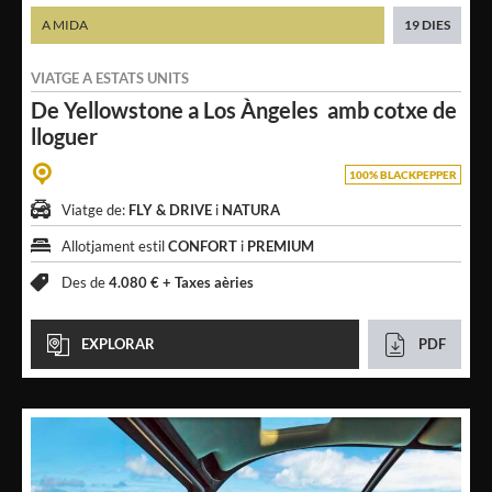
A MIDA
19 DIES
VIATGE A
ESTATS UNITS
De Yellowstone a Los Àngeles
amb cotxe de
lloguer
100% BLACKPEPPER
Viatge de:
FLY & DRIVE
i
NATURA
Allotjament estil
CONFORT
i
PREMIUM
Des de
4.080 € +
Taxes aèries
EXPLORAR
PDF