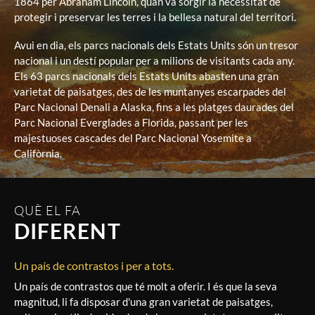
1864 per Abraham Lincoln, quan va sorgir la necessitat de
protegir i preservar les terres i la bellesa natural del territori.
Avui en dia, els parcs nacionals dels Estats Units són un tresor
nacional i un destí popular per a milions de visitants cada any.
Els 63 parcs nacionals dels Estats Units abasten una gran
varietat de paisatges, des de les muntanyes escarpades del
Parc Nacional Denali a Alaska, fins a les platges daurades del
Parc Nacional Everglades a Florida, passant per les
majestuoses cascades del Parc Nacional Yosemite a
Califòrnia.
QUÈ EL FA
DIFERENT
Un país de contrastos i per a tots.
Un país de contrastos que té molt a oferir. I és que la seva
magnitud, li fa disposar d'una gran varietat de paisatges,