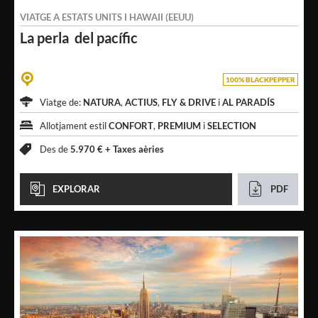
VIATGE A
ESTATS UNITS
I
HAWAII (EEUU)
La perla
del pacífic
100% BLACKPEPPER
Viatge de:
NATURA
,
ACTIUS
,
FLY & DRIVE
i
AL PARADÍS
Allotjament estil
CONFORT
,
PREMIUM
i
SELECTION
Des de
5.970 € +
Taxes aèries
EXPLORAR
PDF