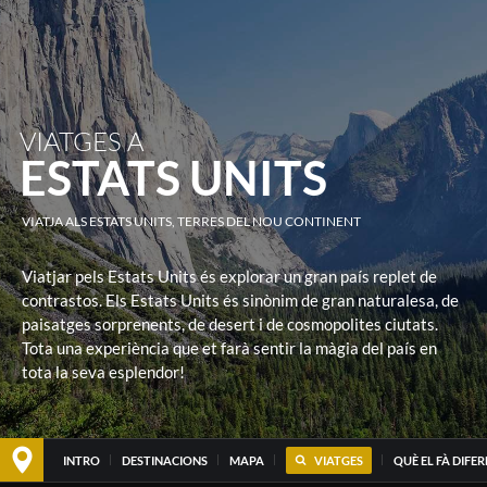
VIATGES A
ESTATS UNITS
VIATJA ALS ESTATS UNITS, TERRES DEL NOU CONTINENT
Viatjar pels Estats Units és explorar un gran país replet de
contrastos. Els Estats Units és sinònim de gran naturalesa, de
paisatges sorprenents, de desert i de cosmopolites ciutats.
Tota una experiència que et farà sentir la màgia del país en
tota la seva esplendor!
INTRO
DESTINACIONS
MAPA
VIATGES
QUÈ EL FÀ DIFE