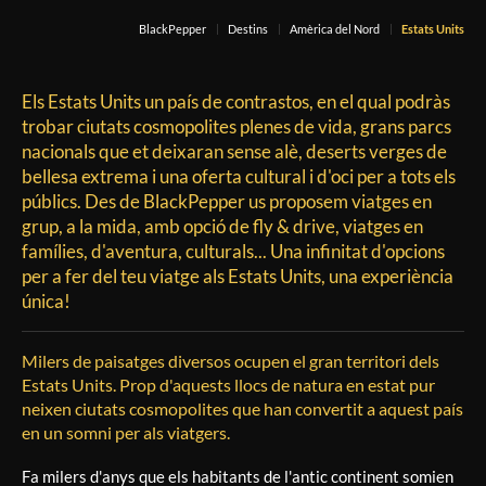
BlackPepper
Destins
Amèrica del Nord
Estats Units
Els Estats Units un país de contrastos, en el qual podràs
trobar ciutats cosmopolites plenes de vida, grans parcs
nacionals que et deixaran sense alè, deserts verges de
bellesa extrema i una oferta cultural i d'oci per a tots els
públics. Des de BlackPepper us proposem viatges en
grup, a la mida, amb opció de fly & drive, viatges en
famílies, d'aventura, culturals... Una infinitat d'opcions
per a fer del teu viatge als Estats Units, una experiència
única!
Milers de paisatges diversos ocupen el gran territori dels
Estats Units. Prop d'aquests llocs de natura en estat pur
neixen ciutats cosmopolites que han convertit a aquest país
en un somni per als viatgers.
Fa milers d'anys que els habitants de l'antic continent somien