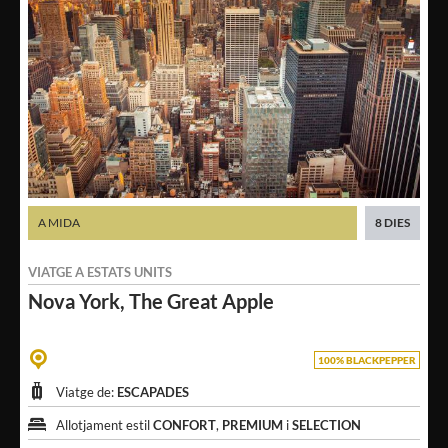
A MIDA
8 DIES
VIATGE A
ESTATS UNITS
Nova York,
The Great Apple
100% BLACKPEPPER
Viatge de:
ESCAPADES
Allotjament estil
CONFORT
,
PREMIUM
i
SELECTION