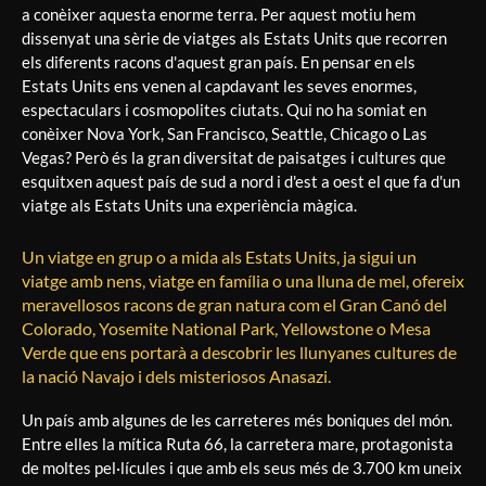
a conèixer aquesta enorme terra. Per aquest motiu hem
dissenyat una sèrie de viatges als Estats Units que recorren
els diferents racons d'aquest gran país. En pensar en els
Estats Units ens venen al capdavant les seves enormes,
espectaculars i cosmopolites ciutats. Qui no ha somiat en
conèixer Nova York, San Francisco, Seattle, Chicago o Las
Vegas? Però és la gran diversitat de paisatges i cultures que
esquitxen aquest país de sud a nord i d'est a oest el que fa d'un
viatge als Estats Units una experiència màgica.
Un viatge en grup o a mida als Estats Units, ja sigui un
viatge amb nens, viatge en família o una lluna de mel, ofereix
meravellosos racons de gran natura com el Gran Canó del
Colorado, Yosemite National Park, Yellowstone o Mesa
Verde que ens portarà a descobrir les llunyanes cultures de
la nació Navajo i dels misteriosos Anasazi.
Un país amb algunes de les carreteres més boniques del món.
Entre elles la mítica Ruta 66, la carretera mare, protagonista
de moltes pel·lícules i que amb els seus més de 3.700 km uneix