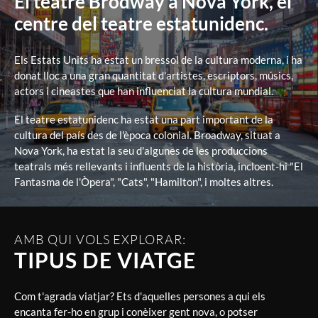
El teatre Brodway a Nova York, el
centre del teatre estatunidenc.
Els Estats Units ha estat un bressol de la cultura moderna, i ha
donat lloc a una gran quantitat d'artistes, escriptors, músics,
actors i cineastes que han influenciat la cultura mundial.
El teatre estatunidenc ha estat una part important de la
cultura del país des de l'època colonial. Broadway, situat a
Nova York, ha estat la seu d'algunes de les produccions
teatrals més rellevants i influents de la història, incloent-hi "El
Fantasma de l'Òpera", "Cats", "Hamilton", i moltes altres.
AMB QUI VOLS EXPLORAR:
TIPUS DE VIATGE
Com t'agrada viatjar? Ets d'aquelles persones a qui els
encanta fer-ho en grup i conèixer gent nova, o potser