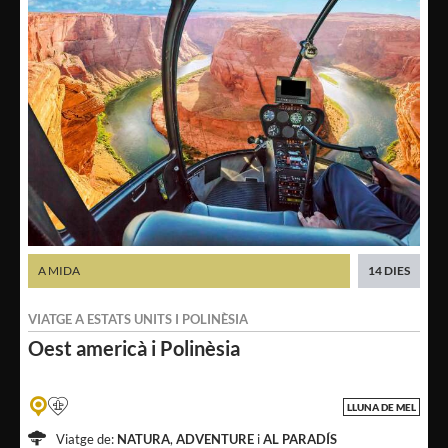
A MIDA
14 DIES
VIATGE A
ESTATS UNITS
I
POLINÈSIA
Oest americà
i Polinèsia
LLUNA DE MEL
Viatge de:
NATURA
,
ADVENTURE
i
AL PARADÍS