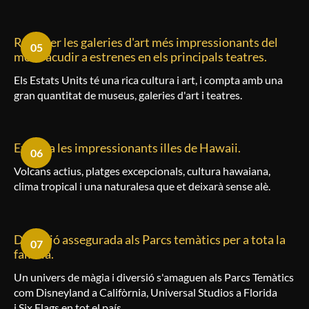
Recórrer les galeries d'art més impressionants del
05
món i acudir a estrenes en els principals teatres.
Els Estats Units té una rica cultura i art, i compta amb una
gran quantitat de museus, galeries d'art i teatres.
Explora les impressionants illes de Hawaii.
06
Volcans actius, platges excepcionals, cultura hawaiana,
clima tropical i una naturalesa que et deixarà sense alè.
Diversió assegurada als Parcs temàtics per a tota la
07
família.
Un univers de màgia i diversió s'amaguen als Parcs Temàtics
com Disneyland a Califòrnia, Universal
Studios
a Florida
i
Six
Flags
en tot el país.