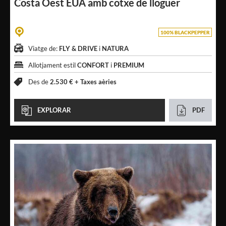
Costa Oest EUA
amb cotxe de lloguer
100% BLACKPEPPER
Viatge de:
FLY & DRIVE
i
NATURA
Allotjament estil
CONFORT
i
PREMIUM
Des de
2.530 € +
Taxes aèries
EXPLORAR
PDF