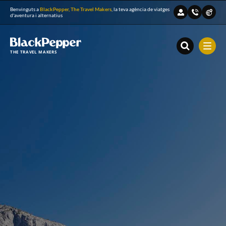
Benvinguts a
BlackPepper, The Travel Makers
, la teva agència de viatges
d'aventura i alternatius
THE TRAVEL MAKERS