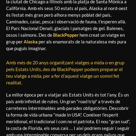
la ciutat de Chicago a Illinois amb la platja de Santa Mónica a
Califòrnia. Amb els seus 50 estats al país, Alaska al nord-oest
és l'estat més gran però alhora menys poblat del país.
Caminades, caiac, pesca i observació de fauna, t'esperen allà.
El Parc Nacional Denali, glacials i paisatges de gel. Balenes,
ossos i salmons. Des de
BlackPepper
hem creat un viatge en
grup per
Alaska
per als enamorats de la naturalesa més pura
que puguis imaginar.
Amb més de 20 anys organitzant viatges a mida o en grup
pels Estats Units, des de BlackPepper podem preparar el
teu viatge a mida, per a fer d'aquest viatge un somni fet
realitat.
La millor època per a viatjar als Estats Units és tot l'any. És un
país amb infinitat de rutes. Un gran "road trip" a través de
carreteres interminables amb parades obligatòries. Descobrir
la forma de vida urbana "made in USA". Conèixer l'esperit
meridional, el tradicional i com no el patriota. El nou "gran sud",
la costa de Florida, els seus cais … I així podríem seguir i seguir
amb una interminable conversa per un dels grans països que