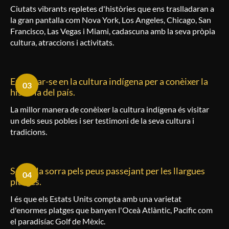
Ciutats vibrants repletes d'històries que ens traslladaran a
la gran pantalla com Nova York, Los Angeles, Chicago, San
Francisco, Las Vegas i Miami, cadascuna amb la seva pròpia
cultura, atraccions i activitats.
Endinsar-se en la cultura indígena per a conèixer la
03
història del país.
La millor manera de conèixer la cultura indígena és visitar
un dels seus pobles i ser testimoni de la seva cultura i
tradicions.
Sentir la sorra pels peus passejant per les llargues
04
platges.
I és que els Estats Units compta amb una varietat
d'enormes platges que banyen l'Oceà Atlàntic, Pacífic com
el paradisíac Golf de Mèxic.