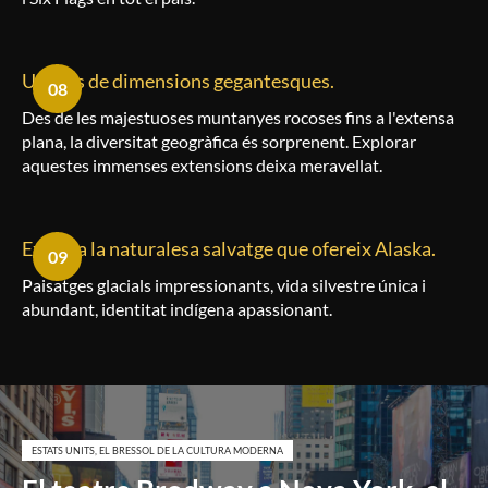
Un país de dimensions gegantesques.
08
Des de les majestuoses muntanyes rocoses fins a l'extensa
plana, la diversitat geogràfica és sorprenent. Explorar
aquestes immenses extensions deixa meravellat.
Explora la naturalesa salvatge que ofereix Alaska.
09
Paisatges glacials impressionants, vida silvestre única i
abundant, identitat indígena apassionant.
ESTATS UNITS, EL BRESSOL DE LA CULTURA MODERNA