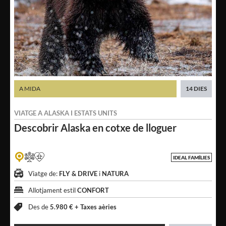
A MIDA
14 DIES
VIATGE A
ALASKA
I
ESTATS UNITS
Descobrir
Alaska en cotxe de lloguer
IDEAL FAMÍLIES
Viatge de:
FLY & DRIVE
i
NATURA
Allotjament estil
CONFORT
Des de
5.980 € +
Taxes aèries