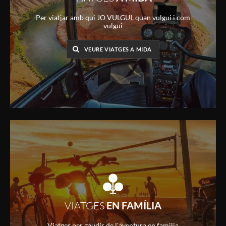
Per viatjar amb qui JO VULGUI, quan vulgui i com
vulgui
VEURE VIATGES A MIDA
VIATGES
EN FAMÍLIA
Viatges per gaudir de l'aventura en familia