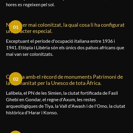
hores es regeixen pel sol.
No va ser mai colonitzat, la qual cosa li ha configurat
01
un caràcter especial.
Exceptuant el període d'ocupació italiana entre 1936 i
1941. Etiòpia i Libèria són els únics dos països africans que
mai van ser colonitzats.
Compta amb el rècord de monuments Patrimoni de
02
la Humanitat per la Unesco de tota Àfrica.
Lalibela, el PN de les Simien, la ciutat fortificada de Fasil
Ghebi en Gondar, el regne d'Axum, les restes
arqueològiques de Tiya, la Vall d'Awash i de l'Omo, la ciutat
històrica d'Harar i Konso.