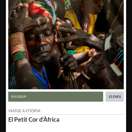
EN GRUP
15 DIES
VIATGE A
ETIÒPIA
El Petit
Cor d’Àfrica