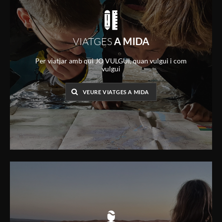
VIATGES
A MIDA
Per viatjar amb qui JO VULGUI, quan vulgui i com
vulgui
VEURE VIATGES A MIDA