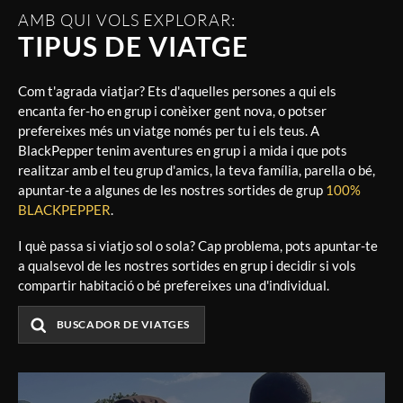
AMB QUI VOLS EXPLORAR:
TIPUS DE VIATGE
Com t'agrada viatjar? Ets d'aquelles persones a qui els
encanta fer-ho en grup i conèixer gent nova, o potser
prefereixes més un viatge només per tu i els teus. A
BlackPepper tenim aventures en grup i a mida i que pots
realitzar amb el teu grup d'amics, la teva família, parella o bé,
apuntar-te a algunes de les nostres sortides de grup
100%
BLACKPEPPER
.
I què passa si viatjo sol o sola? Cap problema, pots apuntar-te
a qualsevol de les nostres sortides en grup i decidir si vols
compartir habitació o bé prefereixes una d'individual.
BUSCADOR DE VIATGES