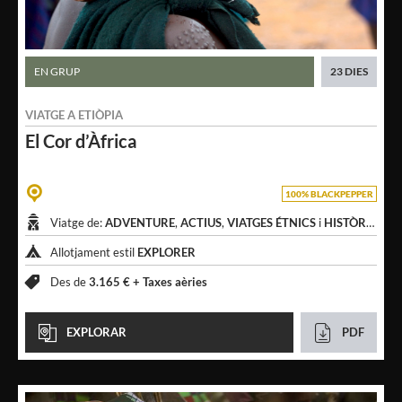
EN GRUP
23 DIES
VIATGE A
ETIÒPIA
El Cor
d’Àfrica
100% BLACKPEPPER
Viatge de:
ADVENTURE
,
ACTIUS
,
VIATGES ÉTNICS
i
HISTÒRICS
Allotjament estil
EXPLORER
Des de
3.165 € +
Taxes aèries
EXPLORAR
PDF