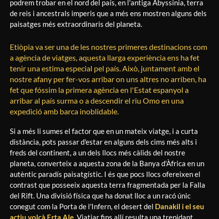
podrem trobar en el nord del país, en l'antiga Abyssinia, terra
de reis i ancestrals imperis que a més ens mostren alguns dels
paisatges més extraordinaris del planeta.
Etiòpia va ser una de les nostres primeres destinacions com
a agència de viatges, aquesta llarga experiència ens ha fet
tenir una estima especial pel país. Això, juntament amb el
nostre afany per fer-vos arribar on uns altres no arriben, ha
fet que fóssim la primera agència en l'Estat espanyol a
arribar al país surma o a descendir el riu Omo en una
expedició amb barca inoblidable.
Si a més li sumes el factor que en un mateix viatge, i a curta
distància, pots passar d'estar en alguns dels cims més alts i
freds del continent, a un dels llocs més càlids del nostre
planeta, converteix a aquesta zona de la Banya d'Àfrica en un
autèntic paradís paisatgístic. I és que pocs llocs ofereixen el
contrast que posseeix aquesta terra fragmentada per la Falla
del Rift. Una divisió física que ha donat lloc a un racó únic
conegut com la Porta de l'Infern, el desert del
Danakil i el seu
actiu volcà Erta Ale
. Viatjar fins allí resulta una trepidant