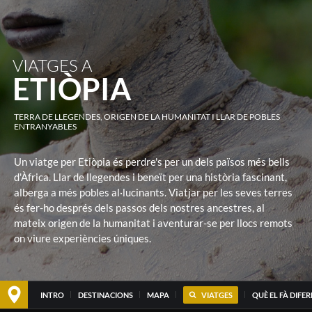
VIATGES A
ETIÒPIA
TERRA DE LLEGENDES, ORIGEN DE LA HUMANITAT I LLAR DE POBLES
ENTRANYABLES
Un viatge per Etiòpia és perdre's per un dels països més bells
d'Àfrica. Llar de llegendes i beneït per una història fascinant,
alberga a més pobles al·lucinants. Viatjar per les seves terres
és fer-ho després dels passos dels nostres ancestres, al
mateix origen de la humanitat i aventurar-se per llocs remots
on viure experiències úniques.
INTRO
DESTINACIONS
MAPA
VIATGES
QUÈ EL FÀ DIFE