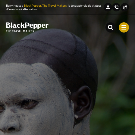
Benvinguts a
BlackPepper, The Travel Makers
, la teva agència de viatges
d'aventura i alternatius
THE TRAVEL MAKERS