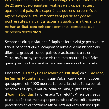
de 20 anys que organitzem viatges en grup per aquest
apassionant país. Una experiència que ens ha permès ser
agència especialista i referent, tant pel disseny de les
nostres rutes, arribant a racons als quals uns altres encara
no han arribat, com pels coneixements i contactes que
disposem del territori.
Sempre es diu que viatjar a Etiòpia és fer un viatge per a veure
tribus. Sent cert que el component humà que ens brinden els
diferents grups ètnics del país és pràcticament únic en la
Terra, no és menys cert que els recursos naturals i històrics
que el país mostra al viatger són únics en el nostre planeta.
Llocs com;
Tis Abay (les cascades del Nil Blau)
en el
Llac Tana
,
les Simien Mountains
, cims que s'alcen cap al cel amb cotes
que superen els 4000 metres, Lalibela, la ciutat Santa per als
ortodoxos etíops, la mítica Reina de Saba, el gran regne
d'
Axum, i Gondar
, l'anomenada “Camelot” d'Àfrica pels seus
castells, són testimoniatges perdurables d'una cultura sense
precedents en el continent africà. Tots aquests són llocs que