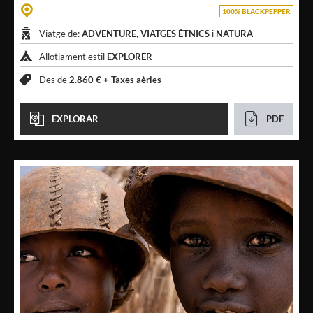
100% BLACKPEPPER
Viatge de:
ADVENTURE
,
VIATGES ÉTNICS
i
NATURA
Allotjament estil
EXPLORER
Des de
2.860 € +
Taxes aèries
EXPLORAR
PDF