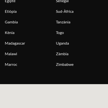
Egipte
Senegal
Etiòpia
Sud-Àfrica
Gambia
Tanzània
Kènia
Togo
Madagascar
Uganda
Malawi
Zàmbia
Marroc
Zimbabwe