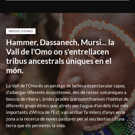
BRESSOL D'ÈTNIES
Hammer, Dassanech, Mursi... la
Vall de l'Omo on s'entrellacen
tribus ancestrals úniques en el
món.
La Vall de l'Omo és un paratge de bellesa espectacular capaç
d'albergar diferents ecosistemes, des de restes volcàniques a
boscos de ribera i, àrides prades que constitueixen l'hàbitat de
diferents grups ètnics que, atrets per l'aigua d'un dels rius més
importants d'Àfrica de l'Est, van arribar fa milers d'anys en la
zona a la recerca de noves pastures per al seu bestiar i d'una
terra que els permetés la vida.