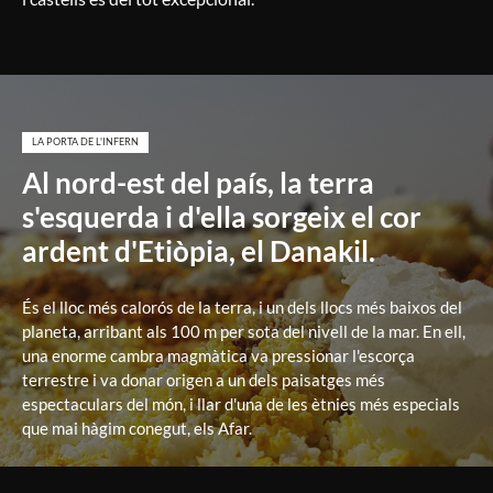
LA PORTA DE L'INFERN
Al nord-est del país, la terra
s'esquerda i d'ella sorgeix el cor
ardent d'Etiòpia, el Danakil.
És el lloc més calorós de la terra, i un dels llocs més baixos del
planeta, arribant als 100 m per sota del nivell de la mar. En ell,
una enorme cambra magmàtica va pressionar l'escorça
terrestre i va donar origen a un dels paisatges més
espectaculars del món, i llar d'una de les ètnies més especials
que mai hàgim conegut, els Afar.