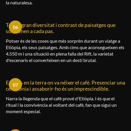
la naturalesa.
Té una gran diversitat i contrast de paisatges que
06
sorprenen a cada pas.
Potser és de les coses que més sorprèn durant un viatge a
Etiòpia, els seus paisatges. Amb cims que aconsegueixen els
4.550 m i una situació en plena falla del Rift, la varietat
d'escenaris el converteixen en un destí brutal.
Estaràs en la terra on va néixer el cafè. Presenciar una
07
cerimònia i assaborir-ho és un imprescindible.
Narra la llegenda que el cafè prové d'Etiòpia. I és que el
ritual i la convivència al voltant del cafè, fan que sigui un
moment especial.