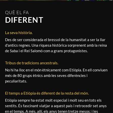
QUÈ EL FA
DIFERENT
La seva història.
Des de ser considerada el bressol de la humanitat a ser la llar
d'antics regnes. Una riquesa històrica sorprenent amb la reina
de Saba i el Rei Salomó com a grans protagonistes.
Tribus de tradicions ancestrals.
No hi ha lloc en el món ètnicament com Etiòpia. En ell conviuen
més de 80 grups ètnics amb les seves diferències i
peculiaritats.
El temps a Etiòpia és diferent de la resta del món.
Etiòpia sempre ha estat molt especial i molt seu en tots els
sentits. És fascinant viatjar a aquest país i retrocedir set anys
en el temps. A més, allí, els anys tenen tretze mesos; i les