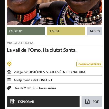
EN GRUP
A MIDA
14 DIES
VIATGE A
ETIÒPIA
La vall de l'Omo,
i la ciutat Santa.
100% BLACKPEPPER
Viatge de:
HISTÒRICS
,
VIATGES ÉTNICS
i
NATURA
Allotjament estil
CONFORT
Des de
2.895 € +
Taxes aèries
EXPLORAR
PDF