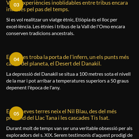
Viure experiències inoblidables entre tribus encara
03
intactes pel pas del temps.
Si es vol realitzar un viatge ètnic, Etiòpia és el lloc per
excel·lència. Les ètnies i tribus de la Vall de l'Omo encara
conserven tradicions ancestrals.
En ella es troba la porta de l'infern, un els punts més
04
càlids del planeta, el Desert del Danakil.
La depressió del Danakil se situa a 100 metres sota el nivell
de la mar i pot arribar a temperatures superiors a 50 graus
depenent l'època de l'any.
En les seves terres neix el Nil Blau, des del més
05
profund del Llac Tana i les cascades Tis Isat.
Durant molt de temps van ser una veritable obsessió per als
exploradors del s. XIX. Serem testimonis d'aquest prodigi de