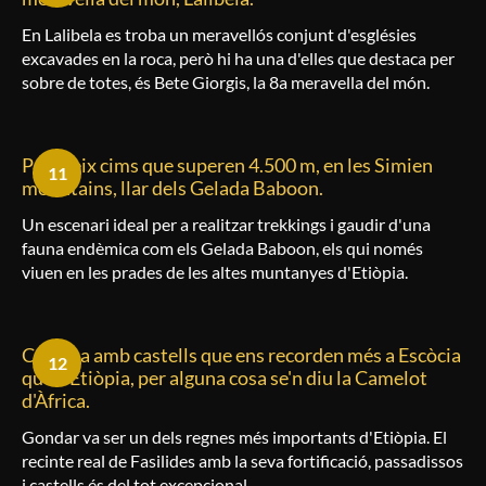
En Lalibela es troba un meravellós conjunt d'esglésies
excavades en la roca, però hi ha una d'elles que destaca per
sobre de totes, és Bete Giorgis, la 8a meravella del món.
Posseeix cims que superen 4.500 m, en les Simien
11
mountains, llar dels Gelada Baboon.
Un escenari ideal per a realitzar trekkings i gaudir d'una
fauna endèmica com els Gelada Baboon, els qui només
viuen en les prades de les altes muntanyes d'Etiòpia.
Compta amb castells que ens recorden més a Escòcia
12
que a Etiòpia, per alguna cosa se'n diu la Camelot
d'Àfrica.
Gondar va ser un dels regnes més importants d'Etiòpia. El
recinte real de Fasilides amb la seva fortificació, passadissos
i castells és del tot excepcional.