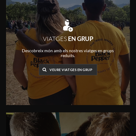
VIATGES
EN GRUP
Descobreix món amb els nostres viatges en grups
reduïts.
VEURE VIATGES EN GRUP