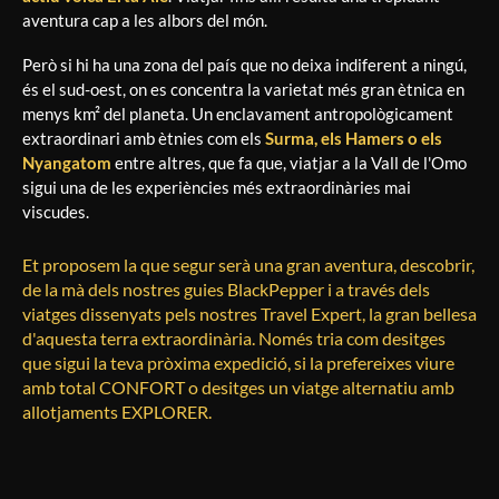
aventura cap a les albors del món.
Però si hi ha una zona del país que no deixa indiferent a ningú,
és el sud-oest, on es concentra la varietat més gran ètnica en
menys km² del planeta. Un enclavament antropològicament
extraordinari amb ètnies com els
Surma, els Hamers o els
Nyangatom
entre altres, que fa que, viatjar a la Vall de l'Omo
sigui una de les experiències més extraordinàries mai
viscudes.
Et proposem la que segur serà una gran aventura, descobrir,
de la mà dels nostres guies BlackPepper i a través dels
viatges dissenyats pels nostres Travel Expert, la gran bellesa
d'aquesta terra extraordinària. Només tria com desitges
que sigui la teva pròxima expedició, si la prefereixes viure
amb total CONFORT o desitges un viatge alternatiu amb
allotjaments EXPLORER.