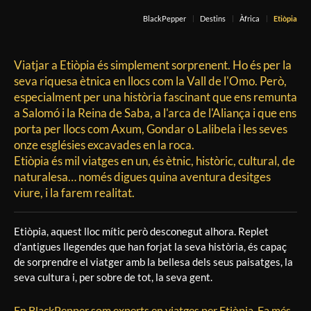
BlackPepper
Destins
Àfrica
Etiòpia
Viatjar a Etiòpia és simplement sorprenent. Ho és per la
seva riquesa ètnica en llocs com la Vall de l'Omo. Però,
especialment per una història fascinant que ens remunta
a Salomó i la Reina de Saba, a l'arca de l'Aliança i que ens
porta per llocs com Axum, Gondar o Lalibela i les seves
onze esglésies excavades en la roca.
Etiòpia és mil viatges en un, és ètnic, històric, cultural, de
naturalesa… només digues quina aventura desitges
viure, i la farem realitat.
Etiòpia, aquest lloc mític però desconegut alhora. Replet
d'antigues llegendes que han forjat la seva història, és capaç
de sorprendre el viatger amb la bellesa dels seus paisatges, la
seva cultura i, per sobre de tot, la seva gent.
En BlackPepper som experts en viatges per Etiòpia. Fa més