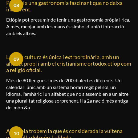
Posseeix una gastronomia fascinant que no deixa
08
indiferent.
Etiòpia pot presumir de tenir una gastronomia pròpia i rica.
A més, menjar amb les mans és símbol d'unió i interacció
amb els altres.
La seva cultura és única i extraordinària, amb un
09
alfabet propi i amb el cristianisme ortodox etíop com
a religió oficial.
Més de 80 llengües i més de 200 dialectes diferents. Un
calendari únic amb un sistema horari regit pel sol, un
idioma, l'amhàric i un alfabet que no s'assemblen a un altre i
una pluralitat religiosa sorprenent, i la 2a nació més antiga
del món.&a
A Etiòpia trobem la que és considerada la vuitena
10
meravella del món, Lalibela.