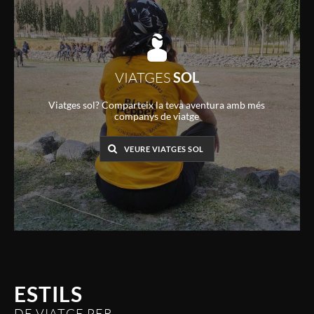
VIATGES
SOL
Viatges sol? Comparteix la teva aventura amb més
companys de viatge
VEURE VIATGES SOL
ESTILS
DE VIATGE PER .....