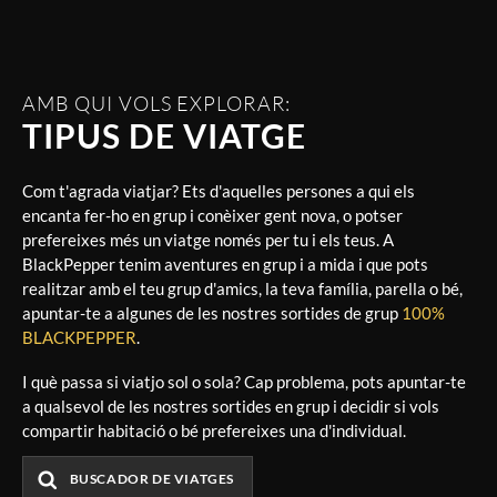
AMB QUI VOLS EXPLORAR:
TIPUS DE VIATGE
Com t'agrada viatjar? Ets d'aquelles persones a qui els
encanta fer-ho en grup i conèixer gent nova, o potser
prefereixes més un viatge només per tu i els teus. A
BlackPepper tenim aventures en grup i a mida i que pots
realitzar amb el teu grup d'amics, la teva família, parella o bé,
apuntar-te a algunes de les nostres sortides de grup
100%
BLACKPEPPER
.
I què passa si viatjo sol o sola? Cap problema, pots apuntar-te
a qualsevol de les nostres sortides en grup i decidir si vols
compartir habitació o bé prefereixes una d'individual.
BUSCADOR DE VIATGES