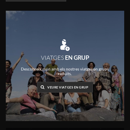
VIATGES
EN GRUP
Descobreix món amb els nostres viatges en grups
reduïts.
VEURE VIATGES EN GRUP