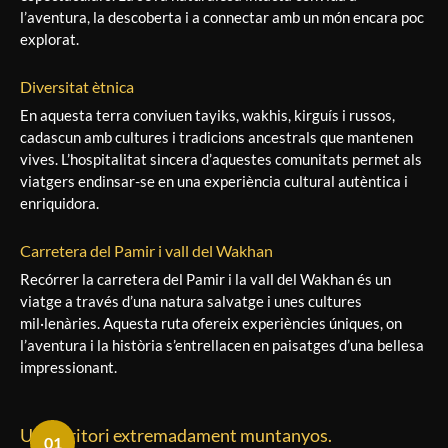
l’aventura, la descoberta i a connectar amb un món encara poc
explorat.
Diversitat ètnica
En aquesta terra conviuen tayiks, wakhis, kirguís i russos,
cadascun amb cultures i tradicions ancestrals que mantenen
vives. L’hospitalitat sincera d’aquestes comunitats permet als
viatgers endinsar-se en una experiència cultural autèntica i
enriquidora.
Carretera del Pamir i vall del Wakhan
Recórrer la carretera del Pamir i la vall del Wakhan és un
viatge a través d’una natura salvatge i unes cultures
mil·lenàries. Aquesta ruta ofereix experiències úniques, on
l’aventura i la història s’entrellacen en paisatges d’una bellesa
impressionant.
Un territori extremadament muntanyos.
01