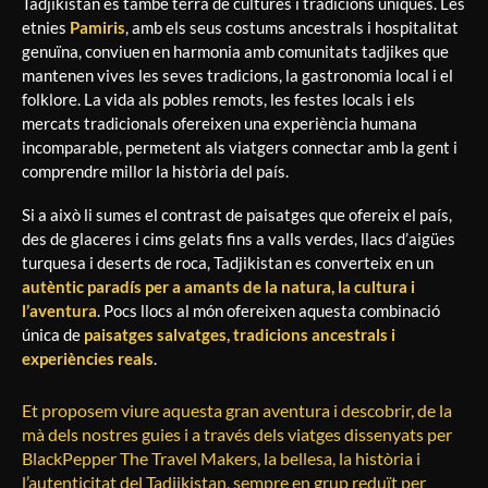
Tadjikistan és també terra de cultures i tradicions úniques. Les
etnies
Pamiris
, amb els seus costums ancestrals i hospitalitat
genuïna, conviuen en harmonia amb comunitats tadjikes que
mantenen vives les seves tradicions, la gastronomia local i el
folklore. La vida als pobles remots, les festes locals i els
mercats tradicionals ofereixen una experiència humana
incomparable, permetent als viatgers connectar amb la gent i
comprendre millor la història del país.
Si a això li sumes el contrast de paisatges que ofereix el país,
des de glaceres i cims gelats fins a valls verdes, llacs d’aigües
turquesa i deserts de roca, Tadjikistan es converteix en un
autèntic paradís per a amants de la natura, la cultura i
l’aventura
. Pocs llocs al món ofereixen aquesta combinació
única de
paisatges salvatges, tradicions ancestrals i
experiències reals
.
Et proposem viure aquesta gran aventura i descobrir, de la
mà dels nostres guies i a través dels viatges dissenyats per
BlackPepper The Travel Makers, la bellesa, la història i
l’autenticitat del Tadjikistan, sempre en grup reduït per