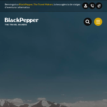
Benvinguts a
BlackPepper, The Travel Makers
, la teva agència de viatges
d'aventura i alternatius
THE TRAVEL MAKERS