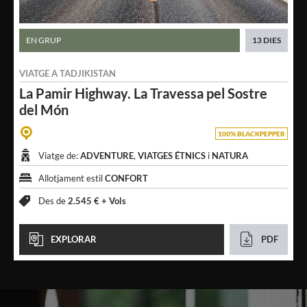
EN GRUP
13 DIES
VIATGE A
TADJIKISTAN
La Pamir Highway.
La Travessa pel Sostre
del Món
100% BLACKPEPPER
Viatge de:
ADVENTURE
,
VIATGES ÉTNICS
i
NATURA
Allotjament estil
CONFORT
Des de
2.545 € +
Vols
EXPLORAR
PDF