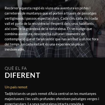
Recórrer aquesta regió és viure una aventura en pistes i
carreteres de muntanya que et porten a través de paisatges
vertiginosos i passos espectaculars. Cada cim, cada riu i cada
vall et parla de la resistència i l’esperit dels seus habitants,
així com de la grandesa de la naturalesa. És un viatge que
combina aventura, descoberta cultural i moments de
contemplació que et faran sentir que has arribat a un lloc fora
del temps, on cada instant és una experiència única i
inesborrable.
QUÈ EL FA
DIFERENT
Un país remot
Tadjikistan és un país remot d’Àsia central on les muntanyes
majestuoses i les valls profundes ofereixen paisatges verges i
espectaculars. La seva naturalesa intacta convida a