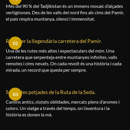
Més del 90 % del Tadjikistan és un immens mosaic d’alçades
vertiginoses. Des de les valls del nord fins als cims del Pamir,
el país respira muntanya, silenci i immensitat.
Recórrer la llegendària carretera del Pamir.
02
Una de les rutes més altes i espectaculars del món. Una
carretera que serpenteja entre muntanyes infinites, valls
remotes i cims nevats. On cada revolt és una història i cada
mirada, un record que queda per sempre.
Seguir les petjades de la Ruta de la Seda.
03
Camins antics, ciutats oblidades, mercats plens d’aromes i
colors. Un viatge a través del temps, on l’aventura i la
història es donen la mà.