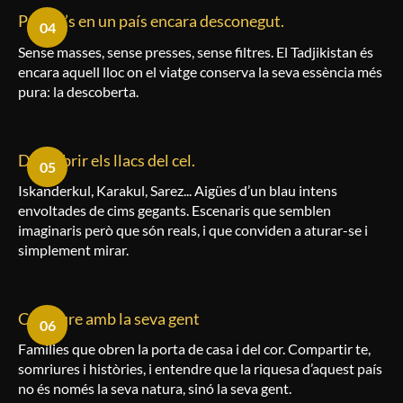
Perdre’s en un país encara desconegut.
04
Sense masses, sense presses, sense filtres. El Tadjikistan és
encara aquell lloc on el viatge conserva la seva essència més
pura: la descoberta.
Descobrir els llacs del cel.
05
Iskanderkul, Karakul, Sarez... Aigües d’un blau intens
envoltades de cims gegants. Escenaris que semblen
imaginaris però que són reals, i que conviden a aturar-se i
simplement mirar.
Conviure amb la seva gent
06
Famílies que obren la porta de casa i del cor. Compartir te,
somriures i històries, i entendre que la riquesa d’aquest país
no és només la seva natura, sinó la seva gent.