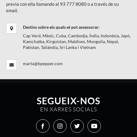
previa con ella llamando al 93 777 8080 o a través de su
email.
Destins sobre els quals et pot assessorar:
Cap Verd
,
Mèxic
,
Cuba
,
Cambodja
,
Índia
,
Indonèsia
,
Japó
,
Kamchatka
,
Kirguistan
,
Maldives
,
Mongolia
,
Nepal
,
Pakistan
,
Tailàndia
,
Sri Lanka
i
Vietnam
marta@bpepper.com
SEGUEIX-NOS
EN XARXES SOCIALS