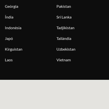
Geòrgia
Pakistan
Índia
Sri Lanka
Indonèsia
Tadjikistan
Japó
Tailàndia
Kirguistan
Uzbekistan
Laos
Vietnam