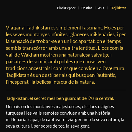
BlackPepper
Destins
Àsia
Tadjikistan
Viatjar al Tadjikistan és simplement fascinant. Ho és per
les seves muntanyes infinites i glaceres mil·lenàries, i per
la sensació de trobar-se en un lloc apartat, on el temps
sembla transcórrer amb una altra lentitud. Llocs com la
vall de Wakhan mostren una naturalesa salvatge i
paisatges de somni, amb pobles que conserven
tradicions ancestrals i camins que conviden a l’aventura.
Tadjikistan és un destí per als qui busquen l’autèntic,
l’inesperat i la bellesa intacta de la natura.
Tadjikistan, el secret més ben guardat de l’Àsia central.
Un país on les muntanyes majestuoses, els llacs d’aigües
turquesa i les valls remotes conviuen amb una història
mil·lenària, capaç de captivar el viatger amb la seva natura, la
seva cultura i, per sobre de tot, la seva gent.