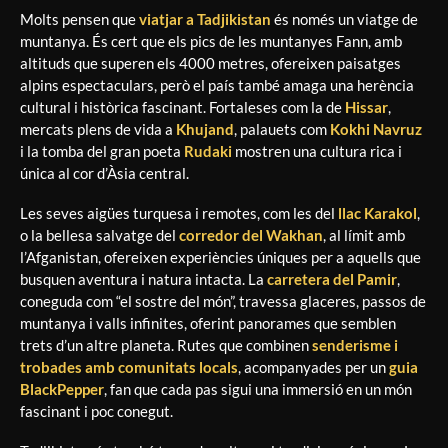
Molts pensen que
viatjar a Tadjikistan
és només un viatge de
muntanya. És cert que els pics de les muntanyes Fann, amb
altituds que superen els 4000 metres, ofereixen paisatges
alpins espectaculars, però el país també amaga una herència
cultural i històrica fascinant. Fortaleses com la de
Hissar
,
mercats plens de vida a
Khujand
, palauets com
Kokhi Navruz
i la tomba del gran poeta
Rudaki
mostren una cultura rica i
única al cor d’Àsia central.
Les seves aigües turquesa i remotes, com les del
llac Karakol
,
o la bellesa salvatge del
corredor del Wakhan
, al límit amb
l’Afganistan, ofereixen experiències úniques per a aquells que
busquen aventura i natura intacta. La
carretera del Pamir
,
coneguda com “el sostre del món”, travessa glaceres, passos de
muntanya i valls infinites, oferint panorames que semblen
trets d’un altre planeta. Rutes que combinen
senderisme i
trobades amb comunitats locals
, acompanyades per un
guia
BlackPepper
, fan que cada pas sigui una immersió en un món
fascinant i poc conegut.