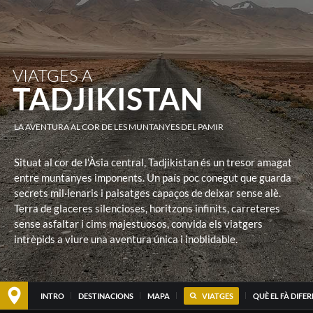
VIATGES A
TADJIKISTAN
LA AVENTURA AL COR DE LES MUNTANYES DEL PAMIR
Situat al cor de l'Àsia central, Tadjikistan és un tresor amagat
entre muntanyes imponents. Un país poc conegut que guarda
secrets mil·lenaris i paisatges capaços de deixar sense alè.
Terra de glaceres silencioses, horitzons infinits, carreteres
sense asfaltar i cims majestuosos, convida els viatgers
intrèpids a viure una aventura única i inoblidable.
INTRO
DESTINACIONS
MAPA
VIATGES
QUÈ EL FÀ DIFE