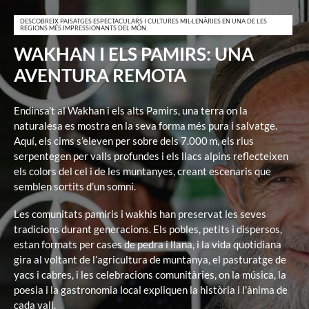
DESCOBREIX PAISATGES ESPECTACULARS I CULTURES MIL·LENÀRIES EN UNA DE LES
REGIONS MÉS IMPRESSIONANTS DEL MÓN.
WAKHAN I ELS PAMIRS: UNA
AVENTURA REMOTA
Endinsa’t al Wakhan i els alts Pamirs, una terra on la
naturalesa es mostra en la seva forma més pura i salvatge.
Aquí, els cims s’eleven per sobre dels 7.000 m, els rius
serpentegen per valls profundes i els llacs alpins reflecteixen
els colors del cel i de les muntanyes, creant escenaris que
semblen sortits d’un somni.
Les comunitats pamiris i wakhis han preservat les seves
tradicions durant generacions. Els pobles, petits i dispersos,
estan formats per cases de pedra i llana, i la vida quotidiana
gira al voltant de l’agricultura de muntanya, el pasturatge de
yacs i cabres, i les celebracions comunitàries, on la música, la
poesia i la gastronomia local expliquen la història i l’ànima de
cada vall.