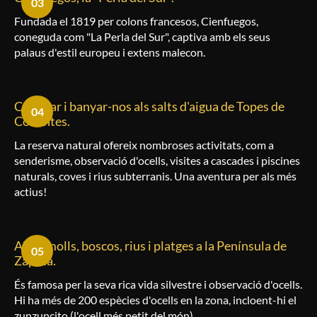
03
Fundada el 1819 per colons francesos, Cienfuegos,
coneguda com "La Perla del Sur", captiva amb els seus
palaus d'estil europeu i extens malecon.
Caminar i banyar-nos als salts d'aigua de Topes de
04
Collantes.
La reserva natural ofereix nombroses activitats, com a
senderisme, observació d'ocells, visites a cascades i piscines
naturals, coves i rius subterranis. Una aventura per als més
actius!
Aiguamolls, boscos, rius i platges a la Península de
05
Zapata.
És famosa per la seva rica vida silvestre i observació d'ocells.
Hi ha més de 200 espècies d'ocells en la zona, incloent-hi el
zunzuncito (l'ocell més petit del món).