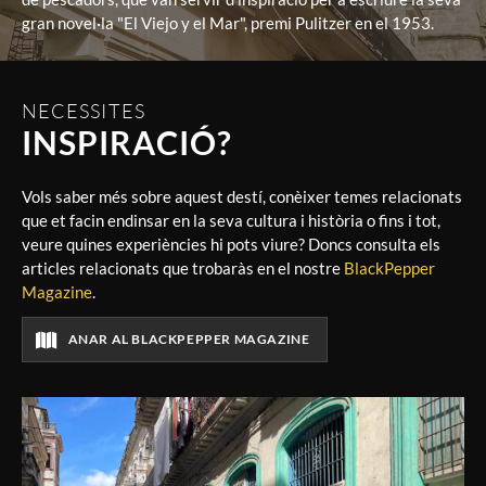
gran novel·la "El Viejo y el Mar", premi Pulitzer en el 1953.
NECESSITES
INSPIRACIÓ?
Vols saber més sobre aquest destí, conèixer temes relacionats
que et facin endinsar en la seva cultura i història o fins i tot,
veure quines experiències hi pots viure? Doncs consulta els
articles relacionats que trobaràs en el nostre
BlackPepper
Magazine
.
ANAR AL BLACKPEPPER MAGAZINE