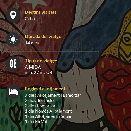
Destins visitats:
Cuba
Durada del viatge:
14 dies
Tipus de viatge:
A MIDA
mín. 2 / màx. 4
Règim d'allotjament:
7 dies Allotjament i Esmorzar
2 dies Tot Inclòs
2 dies Esmorzar
1 dia Només Allotjament
1 dia Allotjament i Sopar
1 dia En Vol