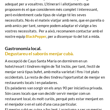
adequat per a vosaltres. L'itinerari i allotjaments que
proposem és el que considerem més complet i interessant,
però evidentment cada tipus de viatge té les seves
necessitats. No és el mateix viatjar amb nens, que en parella o
amb amics per tant, sempre podem adaptar el viatge a les
vostres necessitats. Per a això, recomanem contactar amb el
nostre equip
BlackPepper
, per a dissenyar-lo del tot a mida.
Gastronomia local.
Degustareu el saborós menjar cubà.
A excepció de Cayo Santa María on dormirem en un
hotel/resort i tindrem règim de Tot Inclòs, per tant, l'estil de
menjar serà tipus bufet, amb molta varietat i fins i tot plats
occidentals. La resta de dies tindreu l'oportunitat de menjar en
restaurants locals i en paladares.
Els paladares van sorgir en els anys 90 per iniciativa privada.
Són cases locals que van decidir servir menjar com un
restaurant local, és molt curiós, perquè pots estar menjant en
el menjador o en el saló d'una casa particular.
El menjar cubà es cuina a foc lent, i acostuma a ser un menjar