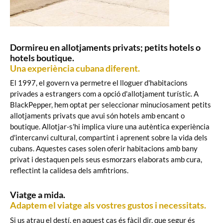
Dormireu en allotjaments privats; petits hotels o
hotels boutique.
Una experiència cubana diferent.
El 1997, el govern va permetre el lloguer d'habitacions
privades a estrangers com a opció d'allotjament turístic. A
BlackPepper, hem optat per seleccionar minuciosament petits
allotjaments privats que avui són hotels amb encant o
boutique. Allotjar-s'hi implica viure una autèntica experiència
d'intercanvi cultural, compartint i aprenent sobre la vida dels
cubans. Aquestes cases solen oferir habitacions amb bany
privat i destaquen pels seus esmorzars elaborats amb cura,
reflectint la calidesa dels amfitrions.
Viatge a mida.
Adaptem el viatge als vostres gustos i necessitats.
Si us atrau el destí, en aquest cas és fàcil dir, que segur és