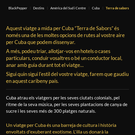
BlackPepper
Destins
Amèrica del Sud i Centre
Cuba
Terra de sabors
Aquest viatge a mida per Cuba “Terra de Sabors” és
només una de les moltes opcions de rutes al vostre aire
per Cuba que podem dissenyar.
A més, podeu triar, allotjar-vos en hotels o cases
particulars, conduir vosaltres o bé un conductor local,
anar amb guia durant tot el viatge...
Sigui quin sigui l'estil del vostre viatge, farem que gaudiu
en aquest caribeny país.
Cuba atrau els viatgers per les seves ciutats colonials, pel
ritme de la seva música, per les seves plantacions de canya de
sucre i les seves més de 300 platges naturals.
Un viatge per Cuba és una barreja de cultura i història
envoltats d'exuberant exotisme. L'illa us donarà la