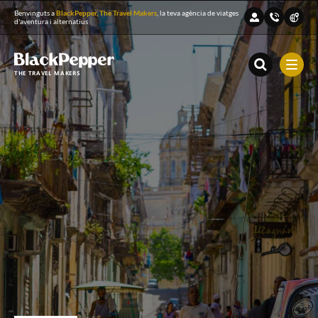
Benvinguts a
BlackPepper, The Travel Makers
, la teva agència de viatges
d'aventura i alternatius
THE TRAVEL MAKERS