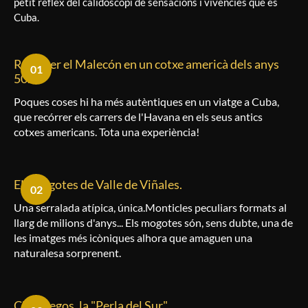
petit reflex del calidoscopi de sensacions i vivències que és
Cuba.
Recórrer el Malecón en un cotxe americà dels anys
01
50.
Poques coses hi ha més autèntiques en un viatge a Cuba,
que recórrer els carrers de l'Havana en els seus antics
cotxes americans. Tota una experiència!
Els mogotes de Valle de Viñales.
02
Una serralada atípica, única.
Monticles peculiars formats al
llarg de milions d'anys... Els mogotes són, sens dubte, una de
les imatges més icòniques alhora que amaguen una
naturalesa sorprenent.
Cienfuegos, la "Perla del Sur".