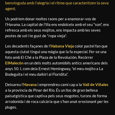
benvinguda amb l'alegria i el ritme que caracteritzen la seva
agent.
Us podríem donar moltes raons per a enamorar-vos de
l'Havana. La capital de l'illa ens endolceix amb el seu "son", ens
refresca amb els seus mojitos, ens impacta amb les seves
postes de sol i te gust de "ropa vieja".
Les decadents façanes de l'
Habana Vieja
color pastel fan que
aquesta ciutat tingui una màgia que la fa especial. Fer-se una
foto amb El Ché a la Plaza de la Revolución. Recórrer
El
Malecón
en un dels molts automòbils antics americans dels
anys 50. I, com deia Ernest Hemingway, “el meu mojito a La
Bodeguita i el meu daikiri al Floridita”.
Deixareu l'
Havana
i emprendreu camí cap a la
Vall de Viñales
a la província de Pinar del Río. És un lloc de gran bellesa
paisatgística que captiva pels seus mogotes, turons de forma
arrodonida i de roca calcària que s'han anat erosionant per les
pluges.