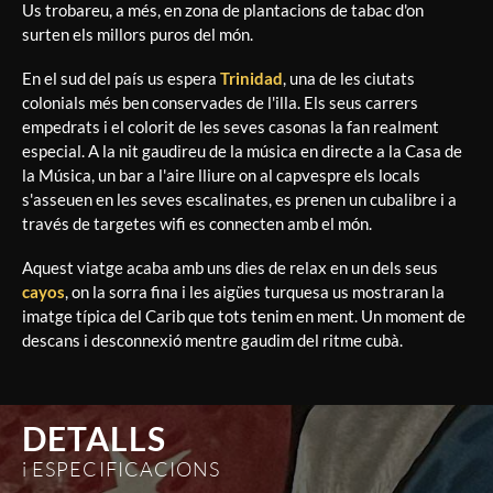
Us trobareu, a més, en zona de plantacions de tabac d'on
surten els millors puros del món.
En el sud del país us espera
Trinidad
, una de les ciutats
colonials més ben conservades de l'illa. Els seus carrers
empedrats i el colorit de les seves casonas la fan realment
especial. A la nit gaudireu de la música en directe a la Casa de
la Música, un bar a l'aire lliure on al capvespre els locals
s'asseuen en les seves escalinates, es prenen un cubalibre i a
través de targetes wifi es connecten amb el món.
Aquest viatge acaba amb uns dies de relax en un dels seus
cayos
, on la sorra fina i les aigües turquesa us mostraran la
imatge típica del Carib que tots tenim en ment. Un moment de
descans i desconnexió mentre gaudim del ritme cubà.
DETALLS
i ESPECIFICACIONS