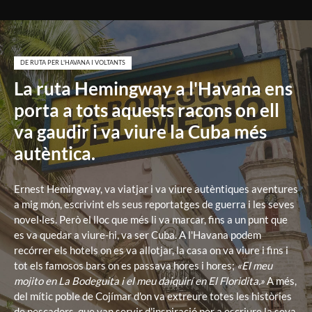
DE RUTA PER L'HAVANA I VOLTANTS
La ruta Hemingway a l'Havana ens
porta a tots aquests racons on ell
va gaudir i va viure la Cuba més
autèntica.
Ernest Hemingway, va viatjar i va viure autèntiques aventures
a mig món, escrivint els seus reportatges de guerra i les seves
novel·les. Però el lloc que més li va marcar, fins a un punt que
es va quedar a viure-hi, va ser Cuba. A l'Havana podem
recórrer els hotels on es va allotjar, la casa on va viure i fins i
tot els famosos bars on es passava hores i hores;
«El meu
mojito en La Bodeguita i el meu daiquirí en El Floridita.»
A més,
del mític poble de Cojímar d'on va extreure totes les històries
de pescadors, que van servir d'inspiració per a escriure la seva