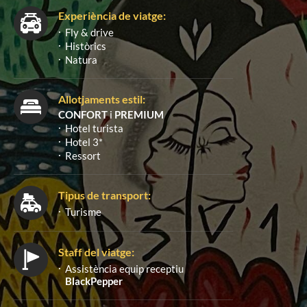
Experiència de viatge:
Fly & drive
Històrics
Natura
Allotjaments estil:
CONFORT
i
PREMIUM
Hotel turista
Hotel 3*
Ressort
Tipus de transport:
Turisme
Staff del viatge:
Assistència equip receptiu
BlackPepper