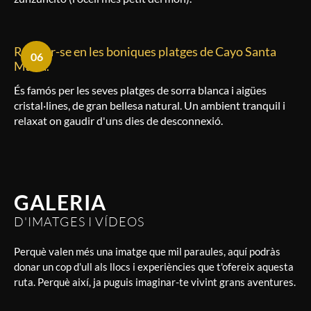
Relaxar-se en les boniques platges de Cayo Santa
06
Maria.
És famós per les seves platges de sorra blanca i aigües
cristal·lines, de gran bellesa natural. Un ambient tranquil i
relaxat on gaudir d'uns dies de desconnexió.
GALERIA
D'IMATGES I VÍDEOS
Perquè valen més una imatge que mil paraules, aquí podràs
donar un cop d'ull als llocs i experiències que t'ofereix aquesta
ruta. Perquè així, ja puguis imaginar-te vivint grans aventures.