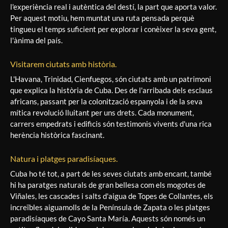
l'experiència real i autèntica del destí, la part que aporta valor.
Per aquest motiu, hem muntat una ruta pensada perquè
tingueu el temps suficient per explorar i conèixer la seva gent,
l'ànima del país.
Visitarem ciutats amb història.
L'Havana, Trinidad, Cienfuegos, són ciutats amb un patrimoni
que explica la història de Cuba. Des de l'arribada dels esclaus
africans, passant per la colonització espanyola i de la seva
mítica revolució lluitant per uns drets. Cada monument,
carrers empedrats i edificis són testimonis vivents d'una rica
herència històrica fascinant.
Natura i platges paradisíaques.
Cuba ho té tot, a part de les seves ciutats amb encant, també
hi ha paratges naturals de gran bellesa com els mogotes de
Viñales, les cascades i salts d'aigua de Topes de Collantes, els
increïbles aiguamolls de la Península de Zapata o les platges
paradisíaques de Cayo Santa María. Aquests són només un