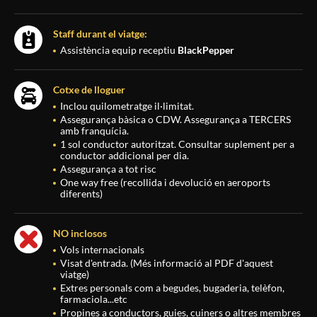
Staff durant el viatge:
Assistència equip receptiu
BlackPepper
Cotxe de lloguer
Inclou quilometratge il·limitat.
Assegurança bàsica o CDW. Assegurança a TERCERS
amb franquícia.
1 sol conductor autoritzat. Consultar suplement per a
conductor addicional per dia.
Assegurança a tot risc
One way free (recollida i devolució en aeroports
diferents)
NO inclosos
Vols internacionals
Visat d'entrada. (Més informació al PDF d'aquest
viatge)
Extres personals com a begudes, bugaderia, telèfon,
farmaciola...etc
Propines a conductors, guies, cuiners o altres membres