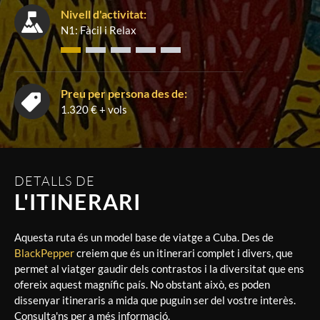
Nivell d'activitat:
N1: Fàcil i Relax
Preu per persona des de:
1.320 € + vols
DETALLS DE
L'ITINERARI
Aquesta ruta és un model base de viatge a Cuba. Des de
BlackPepper
creiem que és un itinerari complet i divers, que
permet al viatger gaudir dels contrastos i la diversitat que ens
ofereix aquest magnífic país. No obstant això, es poden
dissenyar itineraris a mida que puguin ser del vostre interès.
Consulta'ns per a més informació.