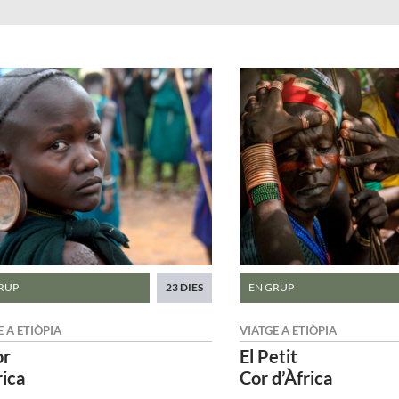
RUP
23 DIES
EN GRUP
E A
ETIÒPIA
VIATGE A
ETIÒPIA
or
El Petit
rica
Cor d’Àfrica