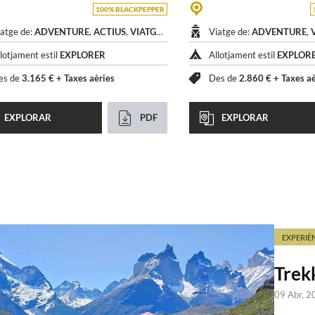
100% BLACKPEPPER
iatge de:
ADVENTURE
,
ACTIUS
,
VIATGES ÉTNICS
i
HISTÒRICS
Viatge de:
ADVENTURE
,
lotjament estil
EXPLORER
Allotjament estil
EXPLOR
es de
3.165 € +
Taxes aèries
Des de
2.860 € +
Taxes a
EXPLORAR
PDF
EXPLORAR
EXPERIÈN
Trekk
09 Abr, 2