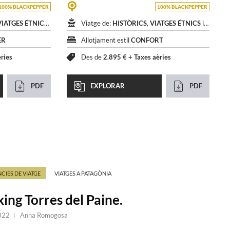
100% BLACKPEPPER
100% BLACKPEPPER
VIATGES ÉTNICS
i
NATURA
Viatge de:
HISTÒRICS
,
VIATGES ÉTNICS
i
NATUR
ER
Allotjament estil
CONFORT
èries
Des de
2.895 € +
Taxes aèries
PDF
EXPLORAR
PDF
CIES DE VIATGE
VIATGES A PATAGÒNIA
ing Torres del Paine.
022
Anna Romogosa