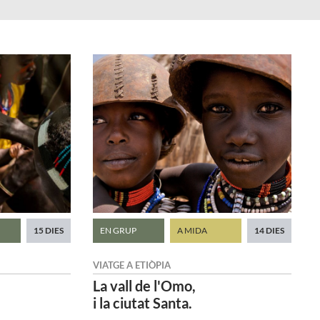
15 DIES
EN GRUP
A MIDA
14 DIES
VIATGE A
ETIÒPIA
La vall de l'Omo,
i la ciutat Santa.