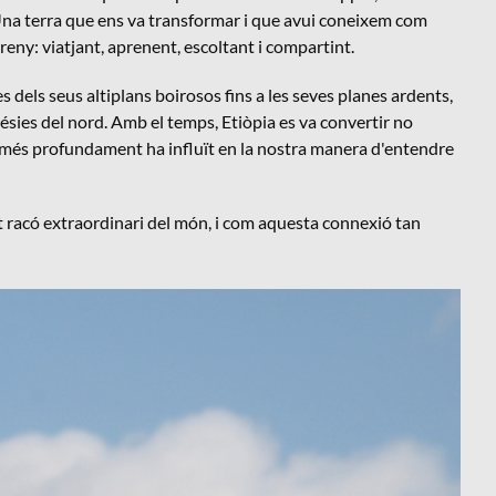
 Una terra que ens va transformar i que avui coneixem com
rreny: viatjant, aprenent, escoltant i compartint.
 dels seus altiplans boirosos fins a les seves planes ardents,
glésies del nord. Amb el temps, Etiòpia es va convertir no
e més profundament ha influït en la nostra manera d'entendre
 racó extraordinari del món, i com aquesta connexió tan