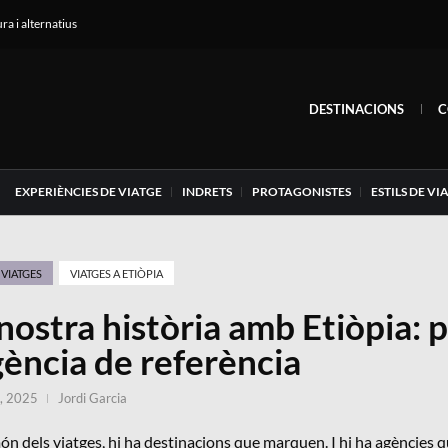
ura i alternatius
DESTINACIONS
C
EXPERIÈNCIES DE VIATGE
INDRETS
PROTAGONISTES
ESTILS DE VI
VIATGES
VIATGES A ETIÒPIA
nostra història amb Etiòpia:
gència de referència
, 2025
Jordi Garcia
ón dels viatges, hi ha destinacions que marquen. I hi ha agències