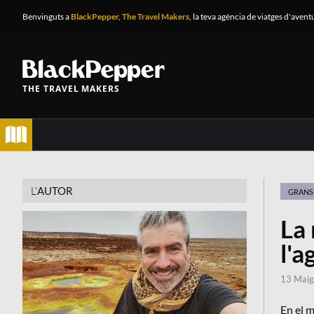
Benvinguts a
BlackPepper, The Travel Makers
, la teva agència de viatges d'avent
THE TRAVEL MAKERS
L'
AUTOR
GRANS 
La 
l'a
13 Maig
En el m