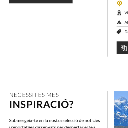
V
Al
D
NECESSITES MÉS
INSPIRACIÓ?
Submergeix-te en la nostra selecció de notícies
i reportatges dissenyats per despertar el teu