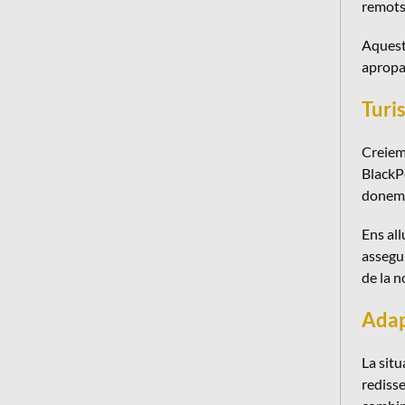
remots,
Aquest
apropar
Turi
Creiem 
BlackP
donem s
Ens all
assegu
de la n
Adap
La situ
redisse