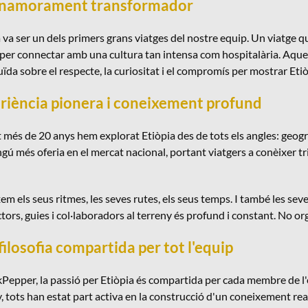
namorament transformador
 va ser un dels primers grans viatges del nostre equip. Un viatge 
er connectar amb una cultura tan intensa com hospitalària. Aquell
ïda sobre el respecte, la curiositat i el compromís per mostrar Etiò
riència pionera i coneixement profund
més de 20 anys hem explorat Etiòpia des de tots els angles: geogrà
gú més oferia en el mercat nacional, portant viatgers a conèixer trib
m els seus ritmes, les seves rutes, els seus temps. I també les sev
ors, guies i col·laboradors al terreny és profund i constant. No 
filosofia compartida per tot l'equip
Pepper, la passió per Etiòpia és compartida per cada membre de l'eq
, tots han estat part activa en la construcció d'un coneixement r