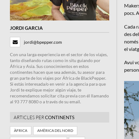
Makers,
pocs. A
Cada ra
JORDI GARCIA
des del
només 
jordi@bpepper.com
el viatg
Con una larga experiencia en el sector de los viajes,
tanto diseñando rutas como in situ guiando por
Avui v
África y Asia. Sus conocimientos en estos
persona
continentes hacen que sea además, tu asesor para
gran parte de los viajes por África de BlackPepper.
Si estás interesada/o en venir a la agencia para que
Jordi te explique mejor algún viaje, te
recomendamos solicitar cita previa con él llamando
al 93 777 8080 o a través de su email.
ARTICLES PER
CONTINENTS
ÀFRICA
AMÈRICA DEL NORD