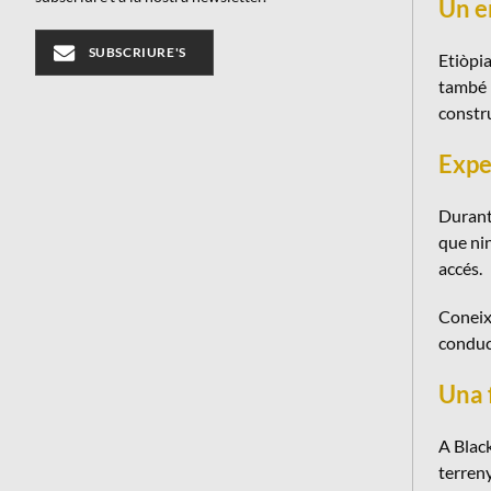
Un e
SUBSCRIURE'S
Etiòpia
també p
constru
Expe
Durant 
que nin
accés.
Coneixe
conduct
Una 
A Black
terreny