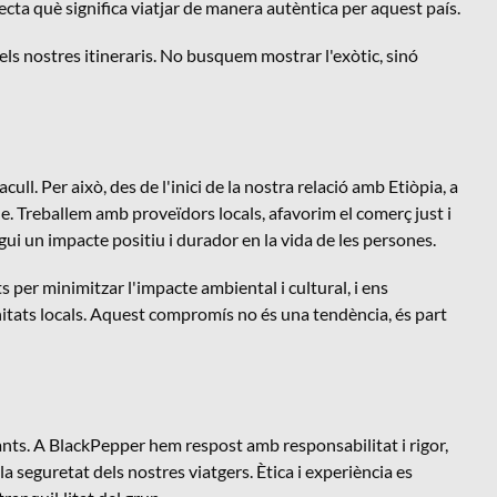
recta què significa viatjar de manera autèntica per aquest país.
s nostres itineraris. No busquem mostrar l'exòtic, sinó
ll. Per això, des de l'inici de la nostra relació amb Etiòpia, a
. Treballem amb proveïdors locals, afavorim el comerç just i
i un impacte positiu i durador en la vida de les persones.
s per minimitzar l'impacte ambiental i cultural, i ens
tats locals. Aquest compromís no és una tendència, és part
stants. A BlackPepper hem respost amb responsabilitat i rigor,
 seguretat dels nostres viatgers. Ètica i experiència es