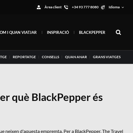
Àrea client
+34 93 777 8080
Idioma
OM I QUAN VIATJAR
INSPIRACIÓ
BLACKPEPPER
ATGE
REPORTATGE
CONSELLS
QUAN ANAR
GRANS VIATGES
 per què BlackPepper és
 que neixen d'aquesta empremta. Per a BlackPepper, The Travel