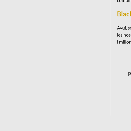
combine
Blac
Avui, s
les no
i millo
p