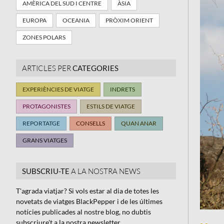
AMÈRICA DEL SUD I CENTRE
ÀSIA
EUROPA
OCEANIA
PRÒXIM ORIENT
ZONES POLARS
ARTICLES PER
CATEGORIES
EXPERIÈNCIES DE VIATGE
INDRETS
PROTAGONISTES
ESTILS DE VIATGE
REPORTATGE
CONSELLS
QUAN ANAR
GRANS VIATGES
SUBSCRIU-TE
A LA NOSTRA NEWS
T'agrada viatjar? Si vols estar al dia de totes les
novetats de viatges BlackPepper i de les últimes
notícies publicades al nostre blog, no dubtis
subscriure't a la nostra newsletter.