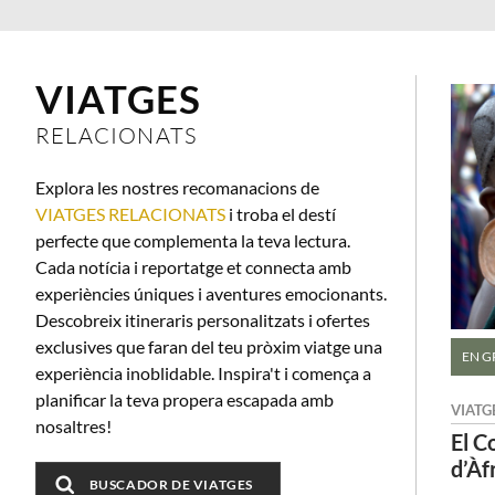
VIATGES
RELACIONATS
Explora les nostres recomanacions de
VIATGES
RELACIONATS
i troba el destí
perfecte que complementa la teva lectura.
Cada notícia i reportatge et connecta amb
experiències úniques i aventures emocionants.
Descobreix itineraris personalitzats i ofertes
exclusives que faran del teu pròxim viatge una
EN G
experiència inoblidable. Inspira't i comença a
planificar la teva propera escapada amb
VIATG
nosaltres!
El C
d’Àf
BUSCADOR DE VIATGES