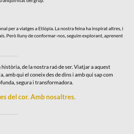
anquil·litat del grup.
l per a viatges a Etiòpia. La nostra feina ha inspirat altres, i
aís. Però lluny de conformar-nos, seguim explorant, aprenent
 història, de la nostra raó de ser. Viatjar a aquest
a, amb qui el coneix des de dins i amb qui sap com
funda, segura i transformadora.
es del cor. Amb nosaltres.