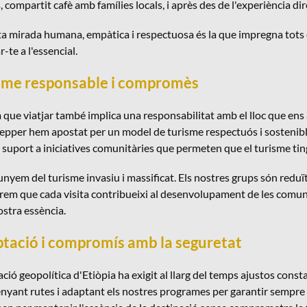
 compartit cafè amb famílies locals, i après des de l'experiència di
a mirada humana, empàtica i respectuosa és la que impregna tots el
-te a l'essencial.
sme responsable i compromès
que viatjar també implica una responsabilitat amb el lloc que ens acu
epper hem apostat per un model de turisme respectuós i sostenible
uport a iniciatives comunitàries que permeten que el turisme tingu
unyem del turisme invasiu i massificat. Els nostres grups són reduït
rem que cada visita contribueixi al desenvolupament de les comuni
ostra essència.
tació i compromís amb la seguretat
ació geopolítica d'Etiòpia ha exigit al llarg del temps ajustos con
nyant rutes i adaptant els nostres programes per garantir sempre la