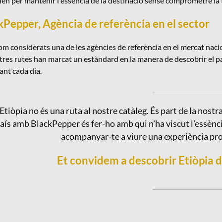
n per mantenir l'essència de la destinació sense comprometre la tr
kPepper, Agència de referència en el sector
om considerats una de les agències de referència en el mercat naciona
stres rutes han marcat un estàndard en la manera de descobrir el p
rant cada dia.
Etiòpia no és una ruta al nostre catàleg. És part de la nostra
aís amb BlackPepper és fer-ho amb qui n'ha viscut l'essènci
acompanyar-te a viure una experiència pro
Et convidem a descobrir Etiòpia d