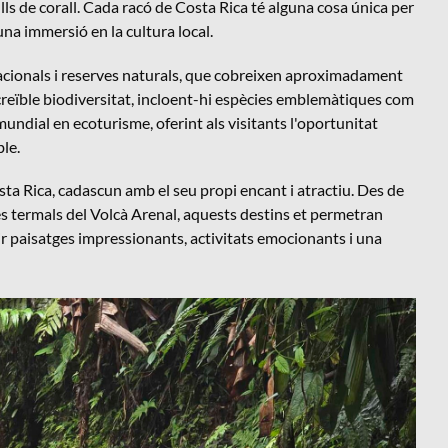
ulls de corall. Cada racó de Costa Rica té alguna cosa única per
una immersió en la cultura local.
nacionals i reserves naturals, que cobreixen aproximadament
increïble biodiversitat, incloent-hi espècies emblemàtiques com
 mundial en ecoturisme, oferint als visitants l'oportunitat
le.
osta Rica, cadascun amb el seu propi encant i atractiu. Des de
ües termals del Volcà Arenal, aquests destins et permetran
ir paisatges impressionants, activitats emocionants i una