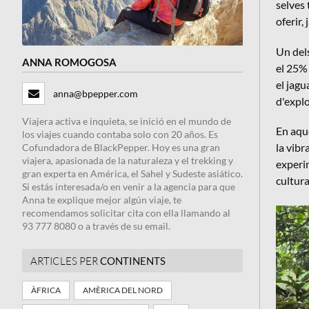
selves 
oferir,
Un del
ANNA ROMOGOSA
el 25% 
el jagu
anna@bpepper.com
d'explo
Viajera activa e inquieta, se inició en el mundo de
En aque
los viajes cuando contaba solo con 20 años. Es
la vibr
Cofundadora de BlackPepper. Hoy es una gran
viajera, apasionada de la naturaleza y el trekking y
experim
gran experta en América, el Sahel y Sudeste asiático.
cultura
Si estás interesada/o en venir a la agencia para que
Anna te explique mejor algún viaje, te
recomendamos solicitar cita con ella llamando al
93 777 8080 o a través de su email.
ARTICLES PER
CONTINENTS
ÀFRICA
AMÈRICA DEL NORD