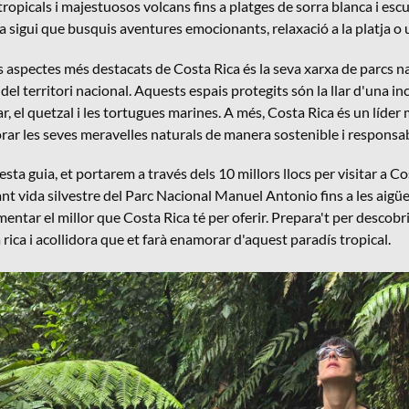
tropicals i majestuosos volcans fins a platges de sorra blanca i esc
 ja sigui que busquis aventures emocionants, relaxació a la platja o 
s aspectes més destacats de Costa Rica és la seva xarxa de parcs 
del territori nacional. Aquests espais protegits són la llar d'una 
ar, el quetzal i les tortugues marines. A més, Costa Rica és un líder
rar les seves meravelles naturals de manera sostenible i responsab
sta guia, et portarem a través dels 10 millors llocs per visitar a C
ant vida silvestre del Parc Nacional Manuel Antonio fins a les aig
entar el millor que Costa Rica té per oferir. Prepara't per descobr
 rica i acollidora que et farà enamorar d'aquest paradís tropical.