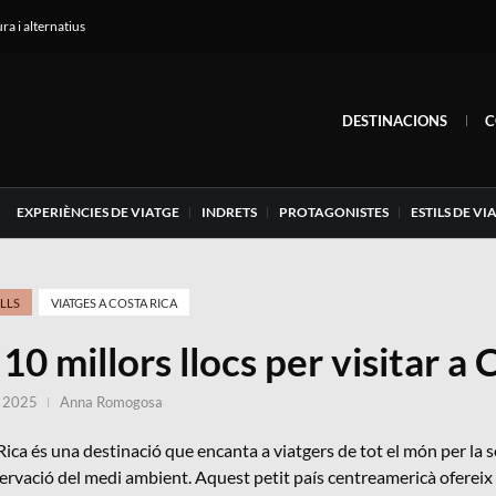
ura i alternatius
DESTINACIONS
C
EXPERIÈNCIES DE VIATGE
INDRETS
PROTAGONISTES
ESTILS DE VI
LLS
VIATGES A COSTA RICA
 10 millors llocs per visitar a
, 2025
Anna Romogosa
ica és una destinació que encanta a viatgers de tot el món per la
ervació del medi ambient. Aquest petit país centreamericà ofereix