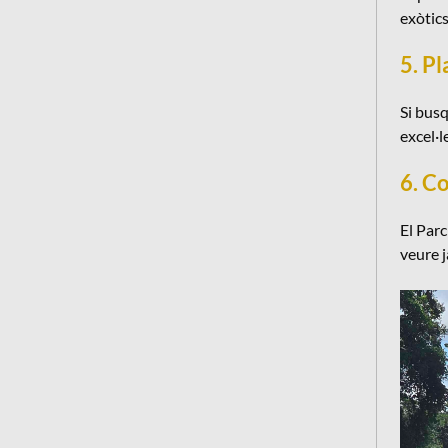
exòtics
5. P
Si busq
excel·l
6. C
El Parc
veure j