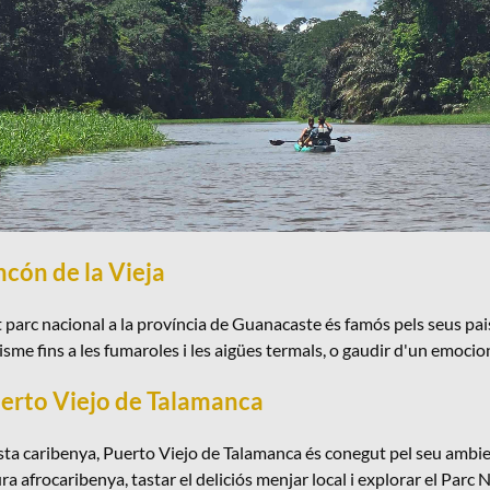
ncón de la Vieja
parc nacional a la província de Guanacaste és famós pels seus paisa
sme fins a les fumaroles i les aigües termals, o gaudir d'un emocion
uerto Viejo de Talamanca
sta caribenya, Puerto Viejo de Talamanca és conegut pel seu ambien
ura afrocaribenya, tastar el deliciós menjar local i explorar el Parc