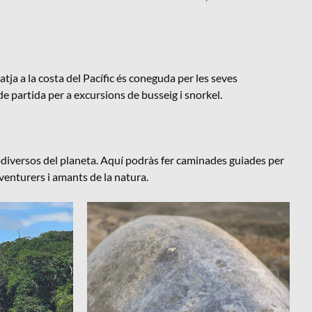
latja a la costa del Pacífic és coneguda per les seves
e partida per a excursions de busseig i snorkel.
iodiversos del planeta. Aquí podràs fer caminades guiades per
 aventurers i amants de la natura.
Viatge Costa Rica