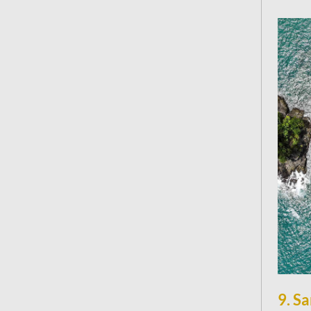
Viatg
9. S