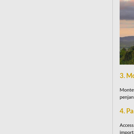
3. M
Monteve
penjant
4. P
Accessi
importa