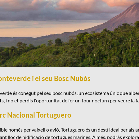
onteverde i el seu Bosc Nubós
rde és conegut pel seu bosc nubós, un ecosistema únic que alberga
s, i no et perdis l'oportunitat de fer un tour nocturn per veure la 
arc Nacional Tortuguero
ble només per vaixell o avió, Tortuguero és un destí ideal per als 
nt lloc de nidificació de tortugues marines. A més, podràs explorar 