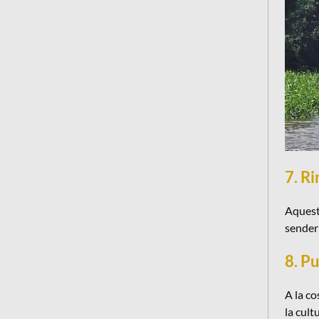
7. Ri
Aquest 
senderi
8. P
A la co
la cult