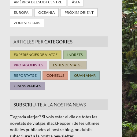
AMÈRICA DEL SUD I CENTRE
ÀSIA
EUROPA
OCEANIA
PRÒXIM ORIENT
ZONES POLARS
ARTICLES PER
CATEGORIES
EXPERIÈNCIES DE VIATGE
INDRETS
PROTAGONISTES
ESTILS DE VIATGE
REPORTATGE
CONSELLS
QUAN ANAR
GRANS VIATGES
SUBSCRIU-TE
A LA NOSTRA NEWS
T'agrada viatjar? Si vols estar al dia de totes les
novetats de viatges BlackPepper i de les últimes
notícies publicades al nostre blog, no dubtis
subscriure't a la nostra newsletter.