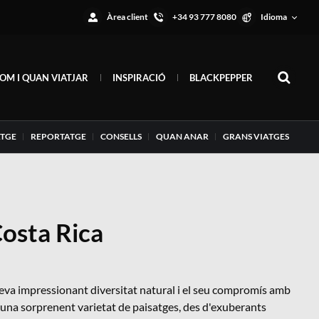
Àrea client
+34 93 777 8080
Idioma
OM I QUAN VIATJAR
INSPIRACIÓ
BLACKPEPPER
ATGE
REPORTATGE
CONSELLS
QUAN ANAR
GRANS VIATGES
 Costa Rica
 seva impressionant diversitat natural i el seu compromís amb
 una sorprenent varietat de paisatges, des d'exuberants