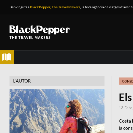
Benvinguts a
BlackPepper, The Travel Makers
, la teva agència de viatges d'avent
THE TRAVEL MAKERS
L'
AUTOR
CONSE
Els
13 Febr
Costa R
la cons