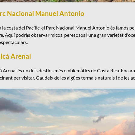
arc Nacional Manuel Antonio
a la costa del Pacífic, el Parc Nacional Manuel Antonio és famós pe
re. Aquí podràs observar micos, peresosos i una gran varietat d'oc
espectaculars.
olcà Arenal
à Arenal és un dels destins més emblemàtics de Costa Rica. Encara 
scinant per visitar. Gaudeix de les aigües termals naturals i de les 
e Costa Rica