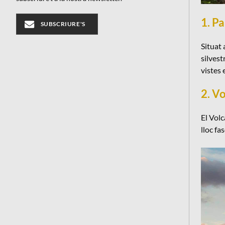
1. P
SUBSCRIURE'S
Situat 
silvest
vistes 
2. V
El Volc
lloc fa
Viatg