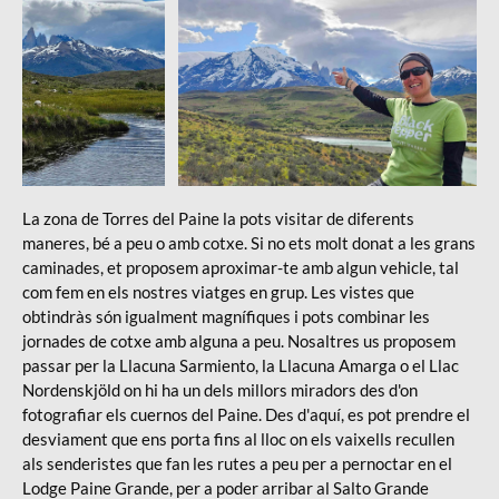
Viatge
Viatge Patagònia
Patagònia
La zona de Torres del Paine la pots visitar de diferents
maneres, bé a peu o amb cotxe. Si no ets molt donat a les grans
caminades, et proposem aproximar-te amb algun vehicle, tal
com fem en els nostres viatges en grup. Les vistes que
obtindràs són igualment magnífiques i pots combinar les
jornades de cotxe amb alguna a peu. Nosaltres us proposem
passar per la Llacuna Sarmiento, la Llacuna Amarga o el Llac
Nordenskjöld on hi ha un dels millors miradors des d'on
fotografiar els cuernos del Paine. Des d'aquí, es pot prendre el
desviament que ens porta fins al lloc on els vaixells recullen
als senderistes que fan les rutes a peu per a pernoctar en el
Lodge Paine Grande, per a poder arribar al Salto Grande