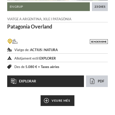
EN GRUP
23 DIES
VIATGE A
ARGENTINA
,
XILE
I
PATAGÒNIA
Patagonia
Overland
SENDERISME
Viatge de:
ACTIUS
i
NATURA
Allotjament estil
EXPLORER
Des de
5.080 € +
Taxes aèries
EXPLORAR
PDF
VEURE MÉS