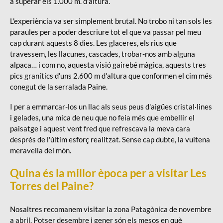
a superar els 1.000 m. d'altura.
L'experiència va ser simplement brutal. No trobo ni tan sols les
paraules per a poder descriure tot el que va passar pel meu
cap durant aquests 8 dies. Les glaceres, els rius que
travessem, les llacunes, cascades, trobar-nos amb alguna
alpaca… i com no, aquesta visió gairebé màgica, aquests tres
pics granítics d'uns 2.600 m d'altura que conformen el cim més
conegut de la serralada Paine.
I per a emmarcar-los un llac als seus peus d'aigües cristal·lines
i gelades, una mica de neu que no feia més que embellir el
paisatge i aquest vent fred que refrescava la meva cara
després de l'últim esforç realitzat. Sense cap dubte, la vuitena
meravella del món.
Quina és la millor època per a visitar Les
Torres del Paine?
Nosaltres recomanem visitar la zona Patagònica de novembre
a abril. Potser desembre i gener són els mesos en què