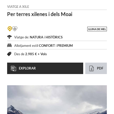
VIATGE A
XILE
Per terres xilenes
i dels Moai
LLUNA DE MEL
Viatge de:
NATURA
i
HISTÒRICS
Allotjament estil
CONFORT
i
PREMIUM
Des de
2.985 € +
Vols
EXPLORAR
PDF