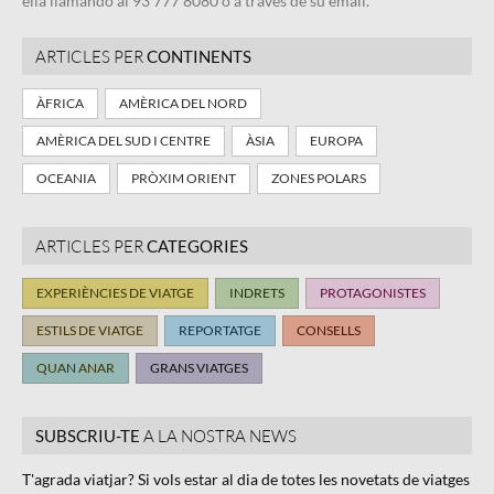
ella llamando al 93 777 8080 o a través de su email.
ARTICLES PER
CONTINENTS
ÀFRICA
AMÈRICA DEL NORD
AMÈRICA DEL SUD I CENTRE
ÀSIA
EUROPA
OCEANIA
PRÒXIM ORIENT
ZONES POLARS
ARTICLES PER
CATEGORIES
EXPERIÈNCIES DE VIATGE
INDRETS
PROTAGONISTES
ESTILS DE VIATGE
REPORTATGE
CONSELLS
QUAN ANAR
GRANS VIATGES
SUBSCRIU-TE
A LA NOSTRA NEWS
T'agrada viatjar? Si vols estar al dia de totes les novetats de viatges