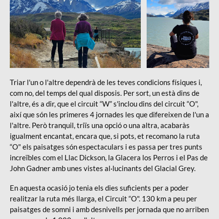
Viatge Patagònia
Viatge
Patagònia
Triar l'un o l'altre dependrà de les teves condicions físiques i,
com no, del temps del qual disposis. Per sort, un està dins de
l'altre, és a dir, que el circuit “W” s'inclou dins del circuit “O",
així que són les primeres 4 jornades les que difereixen de l'un a
l'altre. Però tranquil, triïs una opció o una altra, acabaràs
igualment encantat, encara que, si pots, et recomano la ruta
“O" els paisatges són espectaculars i es passa per tres punts
increïbles com el Llac Dickson, la Glacera los Perros i el Pas de
John Gadner amb unes vistes al·lucinants del Glacial Grey.
En aquesta ocasió jo tenia els dies suficients per a poder
realitzar la ruta més llarga, el Circuit “O". 130 km a peu per
paisatges de somni i amb desnivells per jornada que no arriben