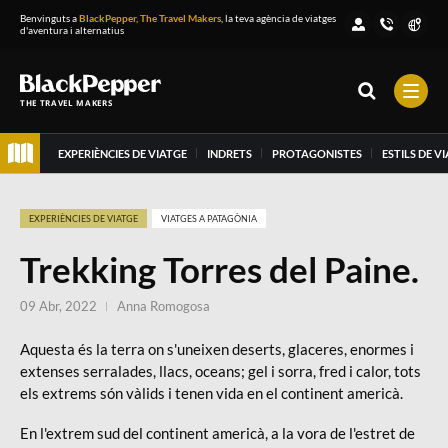
Benvinguts a
BlackPepper, The Travel Makers
, la teva agència de viatges
d'aventura i alternatius
THE TRAVEL MAKERS
EXPERIÈNCIES DE VIATGE
INDRETS
PROTAGONISTES
ESTILS DE V
EXPERIÈNCIES DE VIATGE
VIATGES A PATAGÒNIA
Trekking Torres del Paine.
09 Abr, 2022
Anna Romogosa
Aquesta és la terra on s'uneixen deserts, glaceres, enormes i
extenses serralades, llacs, oceans; gel i sorra, fred i calor, tots
els extrems són vàlids i tenen vida en el continent americà.
En l'extrem sud del continent americà, a la vora de l'estret de