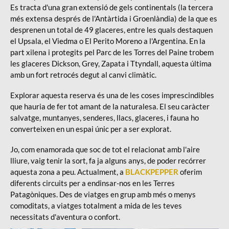
Es tracta d'una gran extensió de gels continentals (la tercera
més extensa després de l'Antàrtida i Groenlàndia) de la que es
desprenen un total de 49 glaceres, entre les quals destaquen
el Upsala, el Viedma o El Perito Moreno a l'Argentina. En la
part xilena i protegits pel Parc de les Torres del Paine trobem
les glaceres Dickson, Grey, Zapata i Ttyndall, aquesta última
amb un fort retrocés degut al canvi climàtic.
Explorar aquesta reserva és una de les coses imprescindibles
que hauria de fer tot amant de la naturalesa. El seu caràcter
salvatge, muntanyes, senderes, llacs, glaceres, i fauna ho
converteixen en un espai únic per a ser explorat.
Jo, com enamorada que soc de tot el relacionat amb l'aire
lliure, vaig tenir la sort, fa ja alguns anys, de poder recórrer
aquesta zona a peu. Actualment, a
BLACKPEPPER
oferim
diferents circuits per a endinsar-nos en les Terres
Patagòniques. Des de viatges en grup amb més o menys
comoditats, a viatges totalment a mida de les teves
necessitats d'aventura o confort.