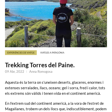
EXPERIÈNCIES DE VIATGE
VIATGES A PATAGÒNIA
Trekking Torres del Paine.
09 Abr, 2022
Anna Romogosa
Aquesta és la terra on s'uneixen deserts, glaceres, enormes i
extenses serralades, llacs, oceans; gel i sorra, fred i calor, tots
els extrems són vàlids i tenen vida en el continent americà.
En l'extrem sud del continent americà, a la vora de l'estret de
Magallanes, trobem un dels llocs que, indiscutiblement, podem