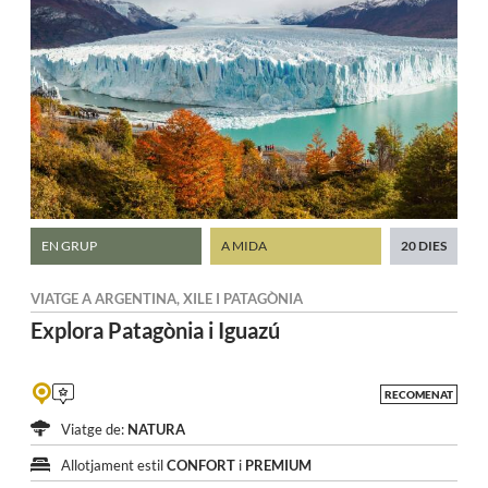
EN GRUP
A MIDA
20 DIES
VIATGE A
ARGENTINA
,
XILE
I
PATAGÒNIA
Explora Patagònia
i Iguazú
RECOMENAT
Viatge de:
NATURA
Allotjament estil
CONFORT
i
PREMIUM